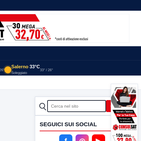
Salerno
33°C
 26°
33° / 26°
Soleggiato
CERCA
Cerca
SEGUICI SUI SOCIAL
f
◎
▶