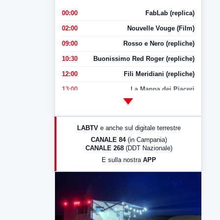
00:00
FabLab (replica)
02:00
Nouvelle Vouge (Film)
09:00
Rosso e Nero (repliche)
10:30
Buonissimo Red Roger (repliche)
12:00
Fili Meridiani (repliche)
13:00
La Mappa dei Piaceri
14:00
LabNews
17:00
LabNews (replica)
LABTV
e anche sul digitale terrestre
18:30
Di Faccia e di Profilo (repliche)
CANALE 84
(in Campania)
CANALE 268
(DDT Nazionale)
19:30
LabNews (Diretta)
E sulla nostra
APP
21:00
Free Sport
23:00
LabNews (replica)