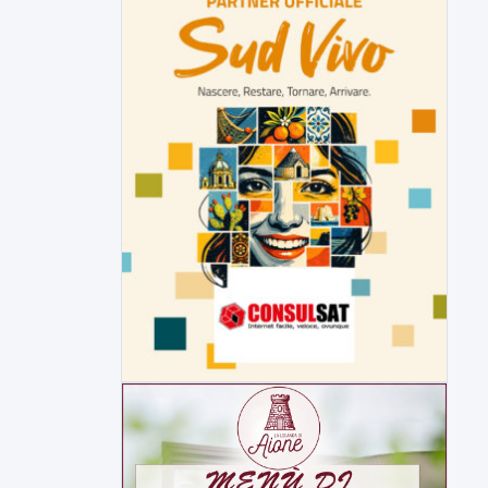
▶
7 AGOSTO 2026
CRONACA
Malore o aggressione? Sarà
l'autopsia a chiarire il giallo di Villa
Adriana
Sarà affidato con ogni probabilità all'inizio
della prossima settimana l'incarico...