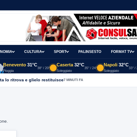
NOMIA
CULTURA
SPORT
PALINSESTO
FORMAT TV
Benevento
31°C
Caserta
32°C
Napoli
32°C
38° / 20°
35° / 24°
33° /
Pioggia
Soleggiato
Soleggiato
a lo ritrova e glielo restituisce
7 MINUTI FA
ione.