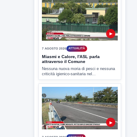
▶
7 AGOSTO 2026
SPORT BENEVENTO
Benevento Calcio: Le scelte di
Floro Flores per il debutto di Coppa
Italia
Il Benevento è pronto al debutto di Coppa
Italia. Scelte...
▶
7 AGOSTO 2026
ATTUALITÀ
Miasmi e Calore, l'ASL parla
attraverso il Comune
Nessuna nuova moria di pesci e nessuna