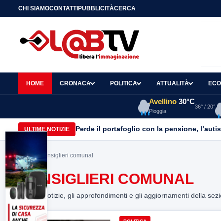
CHI SIAMO
CONTATTI
PUBBLICITÀ
CERCA
HOME
CRONACA
POLITICA
ATTUALITÀ
ECO
Avellino
30°C
36° / 20°
Pioggia
Perde il portafoglio con la pensione, l’autist
ULTIME NOTIZIE
Home
> consiglieri comunal
CONSIGLIERI COMUNAL
Tutte le notizie, gli approfondimenti e gli aggiornamenti della sez