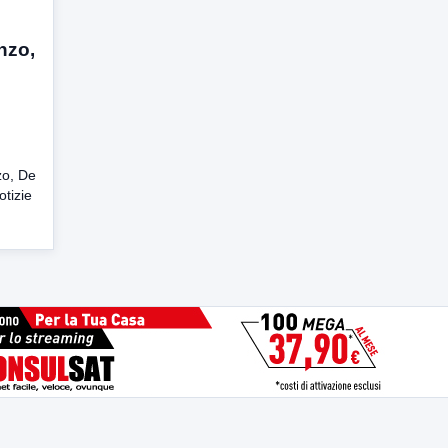
nzo,
zo, De
otizie