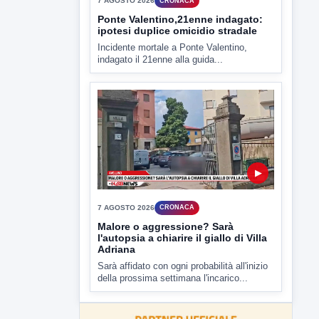
criticità igienico-sanitaria nel...
▶
7 AGOSTO 2026
CRONACA
Ponte Valentino,21enne indagato:
ipotesi duplice omicidio stradale
Incidente mortale a Ponte Valentino,
indagato il 21enne alla guida...