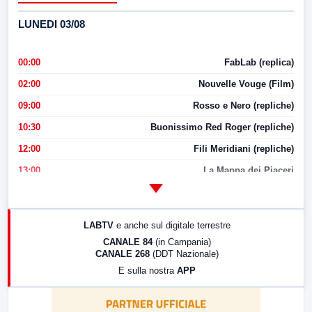
LUNEDI 03/08
00:00
FabLab (replica)
02:00
Nouvelle Vouge (Film)
09:00
Rosso e Nero (repliche)
10:30
Buonissimo Red Roger (repliche)
12:00
Fili Meridiani (repliche)
13:00
La Mappa dei Piaceri
14:00
LabNews
17:00
LabNews (replica)
LABTV
e anche sul digitale terrestre
18:30
Di Faccia e di Profilo (repliche)
CANALE 84
(in Campania)
CANALE 268
(DDT Nazionale)
19:30
LabNews (Diretta)
E sulla nostra
APP
21:00
Free Sport
23:00
LabNews (replica)