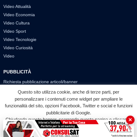
Video Attualità
Video Economia
Video Cultura
Video Sport
Video Tecnologie
Video Curiosità
Video
PUBBLICITÀ
Richiesta pubblicazione articoli/banner
Questo sito utilizza cookie, anche di terze parti, per
SEGUICI SUI SOCIAL
personalizzare i contenuti come widget per ampliare le
funzionalità del sito, opzioni Facebook, Twitter e social e funzioni
f
◎
▶
pubblicitarie di Google.
Facebook
Instagram
YouTube
×
Chiudendo questo banner, scorrendo questa pagina o cliccando
su qualunque suo elemento acconsenti all'uso dei cookie.
© 2026 LABTV - Tutti i diritti riservati
Accetta