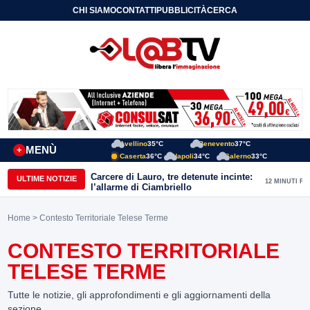
CHI SIAMO
CONTATTI
PUBBLICITÀ
CERCA
Avellino
35°C
Benevento
37°C
MENÙ
+
Caserta
36°C
Napoli
34°C
Salerno
33°C
Carcere di Lauro, tre detenute incinte:
ULTIME NOTIZIE
12 MINUTI FA
l’allarme di Ciambriello
Home
> Contesto Territoriale Telese Terme
CONTESTO TERRITORIALE
TELESE TERME
Tutte le notizie, gli approfondimenti e gli aggiornamenti della
sezione.