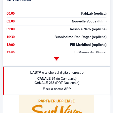
00:00
FabLab (replica)
02:00
Nouvelle Vouge (Film)
09:00
Rosso e Nero (repliche)
10:30
Buonissimo Red Roger (repliche)
12:00
Fili Meridiani (repliche)
13:00
La Mappa dei Piaceri
14:00
LabNews
17:00
LabNews (replica)
LABTV
e anche sul digitale terrestre
18:30
Di Faccia e di Profilo (repliche)
CANALE 84
(in Campania)
CANALE 268
(DDT Nazionale)
19:30
LabNews (Diretta)
E sulla nostra
APP
21:00
Free Sport
23:00
LabNews (replica)