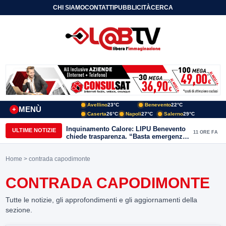
CHI SIAMO
CONTATTI
PUBBLICITÀ
CERCA
Avellino
23°C
Benevento
22°C
MENÙ
+
Caserta
26°C
Napoli
27°C
Salerno
29°C
Inquinamento Calore: LIPU Benevento
ULTIME NOTIZIE
11 ORE FA
chiede trasparenza. “Basta emergenze:
non possiamo continuare a trattare i
nostri corsi d’acqua come semplici
Home
> contrada capodimonte
canali di scarico
CONTRADA CAPODIMONTE
Tutte le notizie, gli approfondimenti e gli aggiornamenti della
sezione.