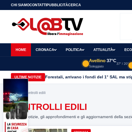
CHI SIAMO
CONTATTI
PUBBLICITÀ
CERCA
HOME
CRONACA
POLITICA
ATTUALITÀ
ECO
Avellino
37°C
37° / 20°
Soleggiato
Forestali, arrivano i fondi del 1° SAL ma st
ULTIME NOTIZIE
Home
> Controlli edili
CONTROLLI EDILI
Tutte le notizie, gli approfondimenti e gli aggiornamenti della sez