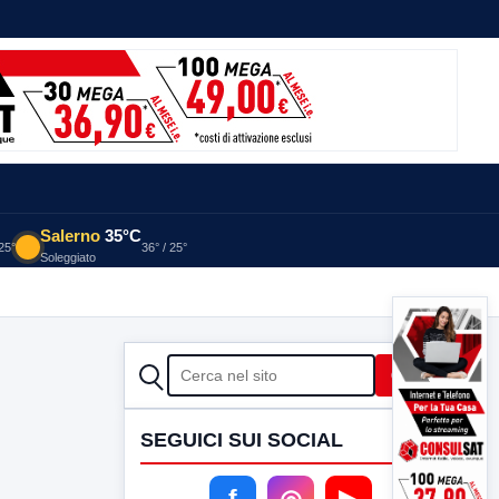
Salerno
35°C
 25°
36° / 25°
Soleggiato
CERCA
Cerca
SEGUICI SUI SOCIAL
f
◎
▶