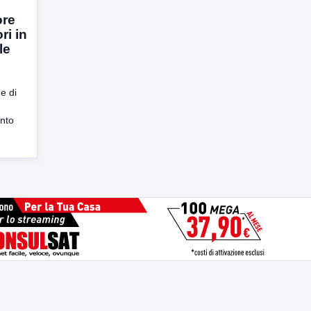
ore
ri in
le
e di
ento