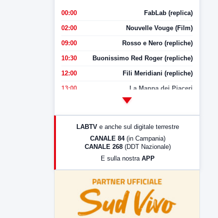
00:00
FabLab (replica)
02:00
Nouvelle Vouge (Film)
09:00
Rosso e Nero (repliche)
10:30
Buonissimo Red Roger (repliche)
12:00
Fili Meridiani (repliche)
13:00
La Mappa dei Piaceri
14:00
LabNews
17:00
LabNews (replica)
LABTV
e anche sul digitale terrestre
18:30
Di Faccia e di Profilo (repliche)
CANALE 84
(in Campania)
CANALE 268
(DDT Nazionale)
19:30
LabNews (Diretta)
E sulla nostra
APP
21:00
Free Sport
23:00
LabNews (replica)