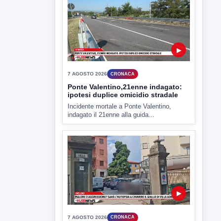
7 AGOSTO 2026
CRONACA
Ponte Valentino,21enne indagato:
ipotesi duplice omicidio stradale
Incidente mortale a Ponte Valentino,
indagato il 21enne alla guida...
▶
7 AGOSTO 2026
CRONACA
Malore o aggressione? Sarà
l'autopsia a chiarire il giallo di Villa
Adriana
Sarà affidato con ogni probabilità all'inizio
della prossima settimana l'incarico...