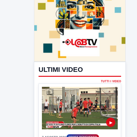
ULTIMI VIDEO
TUTTI I VIDEO
▶
7 AGOSTO 2026
SPORT BENEVENTO
Benevento Calcio: Le scelte di
Floro Flores per il debutto di Coppa
Italia
Il Benevento è pronto al debutto di Coppa
Italia. Scelte...