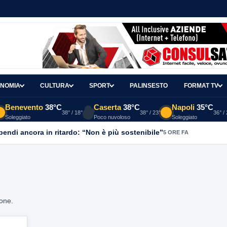
NOMIA
CULTURA
SPORT
PALINSESTO
FORMAT TV
Benevento
38°C
Caserta
38°C
Napoli
35°C
38° / 18°
38° / 23°
36° /
Soleggiato
Poco nuvoloso
Soleggiato
ipendi ancora in ritardo: “Non è più sostenibile”
5 ORE FA
ione.