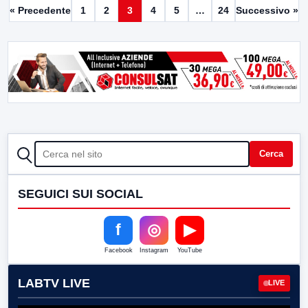
« Precedente
1
2
3
4
5
…
24
Successivo »
CERCA
Cerca
SEGUICI SUI SOCIAL
f
◎
▶
Facebook
Instagram
YouTube
LABTV LIVE
LIVE