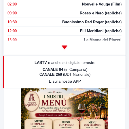
02:00
Nouvelle Vouge (Film)
09:00
Rosso e Nero (repliche)
10:30
Buonissimo Red Roger (repliche)
12:00
Fili Meridiani (repliche)
13:00
La Mappa dei Piaceri
14:00
LabNews
17:00
LabNews (replica)
LABTV
e anche sul digitale terrestre
18:30
Di Faccia e di Profilo (repliche)
CANALE 84
(in Campania)
CANALE 268
(DDT Nazionale)
19:30
LabNews (Diretta)
E sulla nostra
APP
21:00
Free Sport
23:00
LabNews (replica)