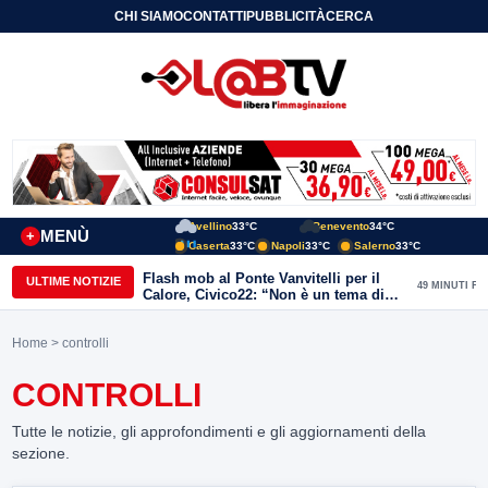
CHI SIAMO
CONTATTI
PUBBLICITÀ
CERCA
Avellino
33°C
Benevento
34°C
MENÙ
+
Caserta
33°C
Napoli
33°C
Salerno
33°C
Flash mob al Ponte Vanvitelli per il
ULTIME NOTIZIE
49 MINUTI FA
Calore, Civico22: “Non è un tema di
quartiere, riguarda tutta Benevento”
Home
> controlli
CONTROLLI
Tutte le notizie, gli approfondimenti e gli aggiornamenti della
sezione.