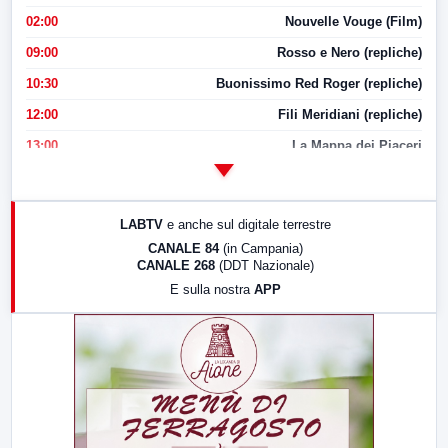
02:00
Nouvelle Vouge (Film)
09:00
Rosso e Nero (repliche)
10:30
Buonissimo Red Roger (repliche)
12:00
Fili Meridiani (repliche)
13:00
La Mappa dei Piaceri
14:00
LabNews
17:00
LabNews (replica)
LABTV
e anche sul digitale terrestre
18:30
Di Faccia e di Profilo (repliche)
CANALE 84
(in Campania)
CANALE 268
(DDT Nazionale)
19:30
LabNews (Diretta)
E sulla nostra
APP
21:00
Free Sport
23:00
LabNews (replica)