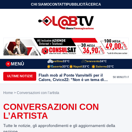
CHI SIAMO
CONTATTI
PUBBLICITÀ
CERCA
Avellino
33°C
Benevento
34°C
MENÙ
+
Caserta
33°C
Napoli
33°C
Salerno
33°C
Flash mob al Ponte Vanvitelli per il
ULTIME NOTIZIE
50 MINUTI FA
Calore, Civico22: “Non è un tema di
quartiere, riguarda tutta Benevento”
Home
> Conversazioni con l’artista
CONVERSAZIONI CON
L’ARTISTA
Tutte le notizie, gli approfondimenti e gli aggiornamenti della
sezione.