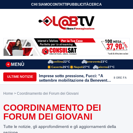
CHI SIAMO
CONTATTI
PUBBLICITÀ
CERCA
Avellino
22°C
Benevento
23°C
MENÙ
+
Caserta
26°C
Napoli
27°C
Salerno
27°C
Imprese sotto pressione, Fucci: “A
ULTIME NOTIZIE
8 ORE FA
settembre mobilitazione da Benevento
e Avellino”
Home
> Coordinamento dei Forum dei Giovani
COORDINAMENTO DEI
FORUM DEI GIOVANI
Tutte le notizie, gli approfondimenti e gli aggiornamenti della
sezione.