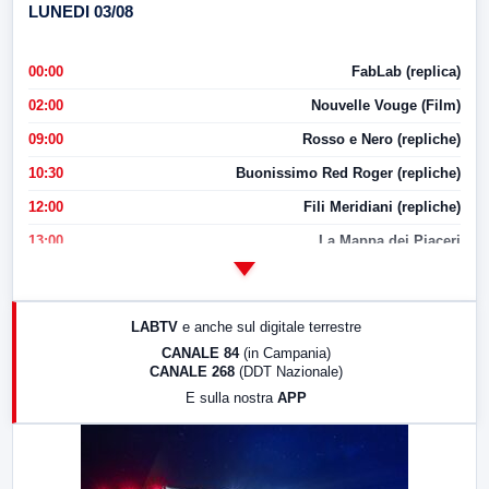
LUNEDI 03/08
00:00
FabLab (replica)
02:00
Nouvelle Vouge (Film)
09:00
Rosso e Nero (repliche)
10:30
Buonissimo Red Roger (repliche)
12:00
Fili Meridiani (repliche)
13:00
La Mappa dei Piaceri
14:00
LabNews
17:00
LabNews (replica)
LABTV
e anche sul digitale terrestre
18:30
Di Faccia e di Profilo (repliche)
CANALE 84
(in Campania)
CANALE 268
(DDT Nazionale)
19:30
LabNews (Diretta)
E sulla nostra
APP
21:00
Free Sport
23:00
LabNews (replica)