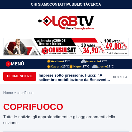
CHI SIAMO
CONTATTI
PUBBLICITÀ
CERCA
Avellino
21°C
Benevento
22°C
MENÙ
+
Caserta
25°C
Napoli
27°C
Salerno
27°C
Imprese sotto pressione, Fucci: “A
ULTIME NOTIZIE
10 ORE FA
settembre mobilitazione da Benevento
e Avellino”
Home
> coprifuoco
COPRIFUOCO
Tutte le notizie, gli approfondimenti e gli aggiornamenti della
sezione.