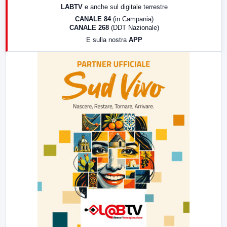
LABTV
e anche sul digitale terrestre
18:30
Di Faccia e di Profilo (repliche)
CANALE 84
(in Campania)
CANALE 268
(DDT Nazionale)
19:30
LabNews (Diretta)
E sulla nostra
APP
21:00
Free Sport
23:00
LabNews (replica)