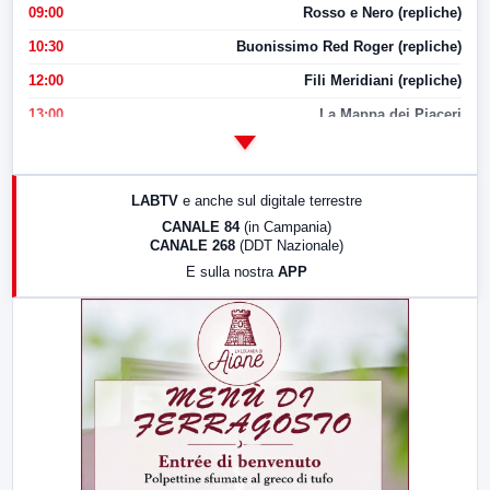
09:00
Rosso e Nero (repliche)
10:30
Buonissimo Red Roger (repliche)
12:00
Fili Meridiani (repliche)
13:00
La Mappa dei Piaceri
14:00
LabNews
17:00
LabNews (replica)
LABTV
e anche sul digitale terrestre
18:30
Di Faccia e di Profilo (repliche)
CANALE 84
(in Campania)
CANALE 268
(DDT Nazionale)
19:30
LabNews (Diretta)
E sulla nostra
APP
21:00
Free Sport
23:00
LabNews (replica)