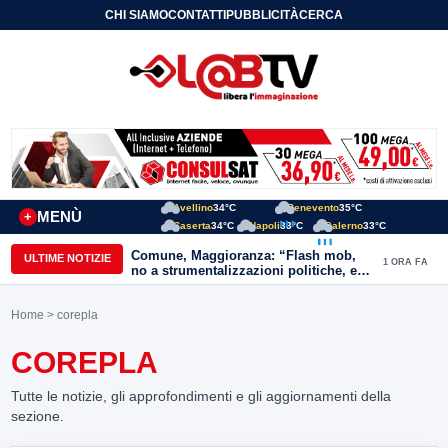
CHI SIAMO
CONTATTI
PUBBLICITÀ
CERCA
Avellino
34°C
Benevento
35°C
MENÙ
+
Caserta
34°C
Napoli
33°C
Salerno
33°C
Comune, Maggioranza: “Flash mob,
ULTIME NOTIZIE
1 ORA FA
no a strumentalizzazioni politiche, ex
assessori non fingano di cadere dalle
nubi”
Home
> corepla
COREPLA
Tutte le notizie, gli approfondimenti e gli aggiornamenti della
sezione.