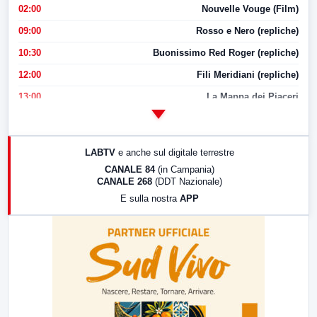
02:00
Nouvelle Vouge (Film)
09:00
Rosso e Nero (repliche)
10:30
Buonissimo Red Roger (repliche)
12:00
Fili Meridiani (repliche)
13:00
La Mappa dei Piaceri
14:00
LabNews
17:00
LabNews (replica)
LABTV
e anche sul digitale terrestre
18:30
Di Faccia e di Profilo (repliche)
CANALE 84
(in Campania)
CANALE 268
(DDT Nazionale)
19:30
LabNews (Diretta)
E sulla nostra
APP
21:00
Free Sport
23:00
LabNews (replica)