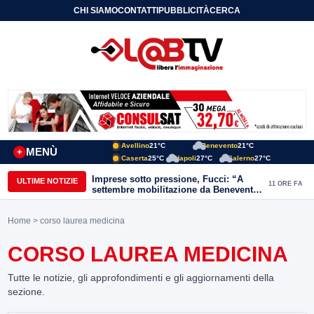
CHI SIAMO
CONTATTI
PUBBLICITÀ
CERCA
Avellino
21°C
Benevento
21°C
MENÙ
+
Caserta
25°C
Napoli
27°C
Salerno
27°C
Imprese sotto pressione, Fucci: “A
ULTIME NOTIZIE
11 ORE FA
settembre mobilitazione da Benevento
e Avellino”
Home
> corso laurea medicina
CORSO LAUREA MEDICINA
Tutte le notizie, gli approfondimenti e gli aggiornamenti della
sezione.