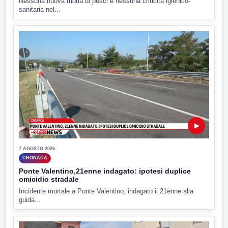
Nessuna nuova moria di pesci e nessuna criticità igienico-
sanitaria nel...
▶
7 AGOSTO 2026
CRONACA
Ponte Valentino,21enne indagato: ipotesi duplice
omicidio stradale
Incidente mortale a Ponte Valentino, indagato il 21enne alla
guida...