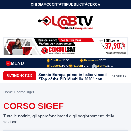
CHI SIAMO
CONTATTI
PUBBLICITÀ
CERCA
Avellino
31°C
Benevento
30°C
MENÙ
+
Caserta
30°C
Napoli
30°C
Salerno
31°C
Sannio Europa primo in Italia: vince il
ULTIME NOTIZIE
14 ORE FA
“Top of the PID Mirabilia 2026” con la
realtà virtuale nei musei del Sannio
Home
> corso sigef
CORSO SIGEF
Tutte le notizie, gli approfondimenti e gli aggiornamenti della
sezione.