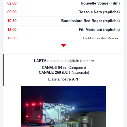
02:00
Nouvelle Vouge (Film)
09:00
Rosso e Nero (repliche)
10:30
Buonissimo Red Roger (repliche)
12:00
Fili Meridiani (repliche)
13:00
La Mappa dei Piaceri
14:00
LabNews
17:00
LabNews (replica)
LABTV
e anche sul digitale terrestre
18:30
Di Faccia e di Profilo (repliche)
CANALE 84
(in Campania)
CANALE 268
(DDT Nazionale)
19:30
LabNews (Diretta)
E sulla nostra
APP
21:00
Free Sport
23:00
LabNews (replica)