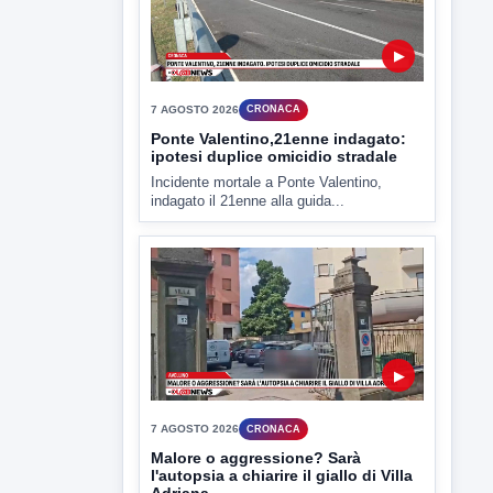
▶
7 AGOSTO 2026
CRONACA
Malore o aggressione? Sarà
l'autopsia a chiarire il giallo di Villa
Adriana
Sarà affidato con ogni probabilità all'inizio
della prossima settimana l'incarico...
▶
7 AGOSTO 2026
CRONACA
Miasmi dagli impianti di
depurazione, inviato l'esposto:
scattano le indagini
I cattivi odori provenienti dagli impianti di