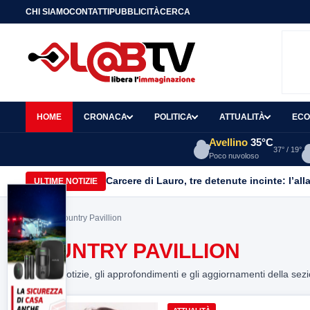
CHI SIAMO
CONTATTI
PUBBLICITÀ
CERCA
HOME
CRONACA
POLITICA
ATTUALITÀ
ECO
Avellino
35°C
37° / 19°
Poco nuvoloso
Carcere di Lauro, tre detenute incinte: l’all
ULTIME NOTIZIE
Home
> Country Pavillion
COUNTRY PAVILLION
Tutte le notizie, gli approfondimenti e gli aggiornamenti della sez