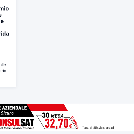
emio
e
ce
rida
e
alle
orio