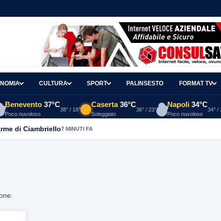
NOMIA
CULTURA
SPORT
PALINSESTO
FORMAT TV
Benevento
37°C
Caserta
36°C
Napoli
34°C
38° / 18°
36° / 23°
34° /
Poco nuvoloso
Soleggiato
Poco nuvoloso
arme di Ciambriello
7 MINUTI FA
ione.