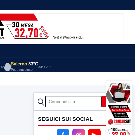
Salerno
33°C
 26°
34° / 25°
Poco nuvoloso
CERCA
Cerca
SEGUICI SUI SOCIAL
f
◎
▶