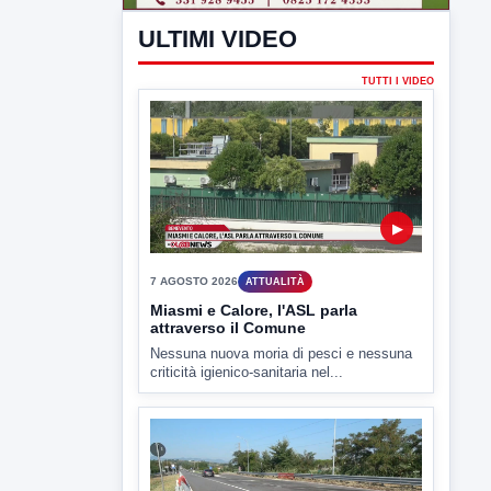
criticità igienico-sanitaria nel...
▶
7 AGOSTO 2026
CRONACA
Ponte Valentino,21enne indagato:
ipotesi duplice omicidio stradale
Incidente mortale a Ponte Valentino,
indagato il 21enne alla guida...