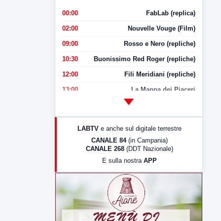
00:00
FabLab (replica)
02:00
Nouvelle Vouge (Film)
09:00
Rosso e Nero (repliche)
10:30
Buonissimo Red Roger (repliche)
12:00
Fili Meridiani (repliche)
13:00
La Mappa dei Piaceri
14:00
LabNews
17:00
LabNews (replica)
LABTV
e anche sul digitale terrestre
18:30
Di Faccia e di Profilo (repliche)
CANALE 84
(in Campania)
CANALE 268
(DDT Nazionale)
19:30
LabNews (Diretta)
E sulla nostra
APP
21:00
Free Sport
23:00
LabNews (replica)