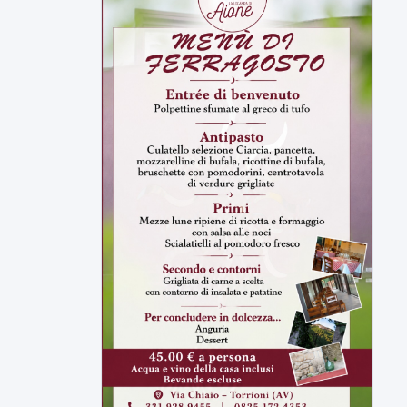
ULTIMI VIDEO
TUTTI I VIDEO
▶
7 AGOSTO 2026
ATTUALITÀ
Miasmi e Calore, l'ASL parla
attraverso il Comune
Nessuna nuova moria di pesci e nessuna