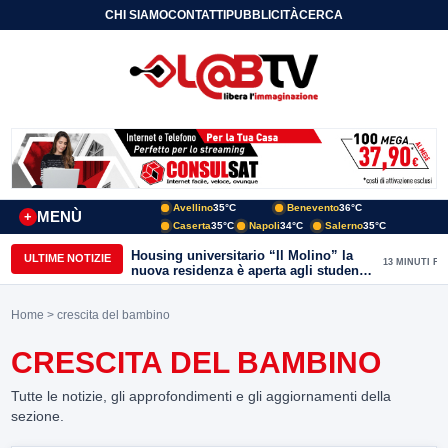
CHI SIAMO
CONTATTI
PUBBLICITÀ
CERCA
Avellino
35°C
Benevento
36°C
MENÙ
+
Caserta
35°C
Napoli
34°C
Salerno
35°C
Housing universitario “Il Molino” la
ULTIME NOTIZIE
13 MINUTI FA
nuova residenza è aperta agli studenti
del Conservatorio “Nicola Sala” e
dell’Unisannio
Home
> crescita del bambino
CRESCITA DEL BAMBINO
Tutte le notizie, gli approfondimenti e gli aggiornamenti della
sezione.