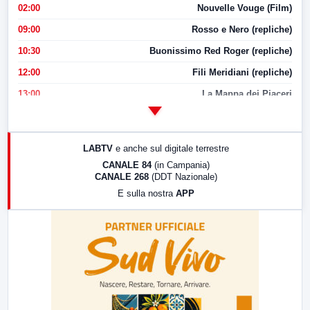
02:00
Nouvelle Vouge (Film)
09:00
Rosso e Nero (repliche)
10:30
Buonissimo Red Roger (repliche)
12:00
Fili Meridiani (repliche)
13:00
La Mappa dei Piaceri
14:00
LabNews
17:00
LabNews (replica)
LABTV
e anche sul digitale terrestre
18:30
Di Faccia e di Profilo (repliche)
CANALE 84
(in Campania)
CANALE 268
(DDT Nazionale)
19:30
LabNews (Diretta)
E sulla nostra
APP
21:00
Free Sport
23:00
LabNews (replica)