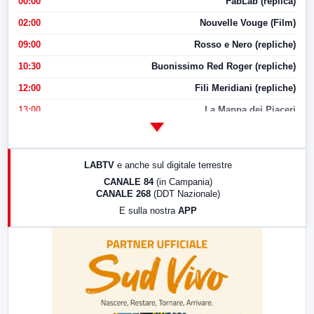
00:00
FabLab (replica)
02:00
Nouvelle Vouge (Film)
09:00
Rosso e Nero (repliche)
10:30
Buonissimo Red Roger (repliche)
12:00
Fili Meridiani (repliche)
13:00
La Mappa dei Piaceri
14:00
LabNews
17:00
LabNews (replica)
LABTV
e anche sul digitale terrestre
18:30
Di Faccia e di Profilo (repliche)
CANALE 84
(in Campania)
CANALE 268
(DDT Nazionale)
19:30
LabNews (Diretta)
E sulla nostra
APP
21:00
Free Sport
23:00
LabNews (replica)