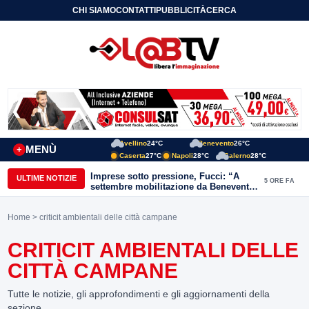
CHI SIAMO
CONTATTI
PUBBLICITÀ
CERCA
Avellino
24°C
Benevento
26°C
MENÙ
+
Caserta
27°C
Napoli
28°C
Salerno
28°C
Imprese sotto pressione, Fucci: “A
ULTIME NOTIZIE
5 ORE FA
settembre mobilitazione da Benevento
e Avellino”
Home
> criticit ambientali delle città campane
CRITICIT AMBIENTALI DELLE
CITTÀ CAMPANE
Tutte le notizie, gli approfondimenti e gli aggiornamenti della
sezione.