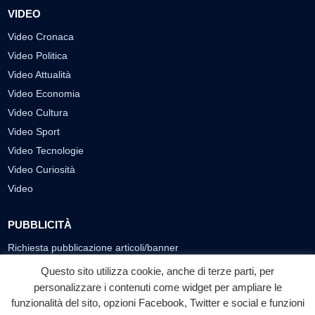
VIDEO
Video Cronaca
Video Politica
Video Attualità
Video Economia
Video Cultura
Video Sport
Video Tecnologie
Video Curiosità
Video
PUBBLICITÀ
Richiesta pubblicazione articoli/banner
Questo sito utilizza cookie, anche di terze parti, per
SEGUICI SUI SOCIAL
personalizzare i contenuti come widget per ampliare le
funzionalità del sito, opzioni Facebook, Twitter e social e funzioni
f
◎
▶