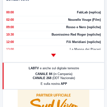
00:00
FabLab (replica)
02:00
Nouvelle Vouge (Film)
09:00
Rosso e Nero (repliche)
10:30
Buonissimo Red Roger (repliche)
12:00
Fili Meridiani (repliche)
13:00
La Mappa dei Piaceri
14:00
LabNews
17:00
LabNews (replica)
LABTV
e anche sul digitale terrestre
18:30
Di Faccia e di Profilo (repliche)
CANALE 84
(in Campania)
CANALE 268
(DDT Nazionale)
19:30
LabNews (Diretta)
E sulla nostra
APP
21:00
Free Sport
23:00
LabNews (replica)