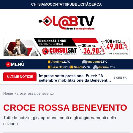
CHI SIAMO
CONTATTI
PUBBLICITÀ
CERCA
Avellino
21°C
Benevento
22°C
MENÙ
+
Caserta
25°C
Napoli
27°C
Salerno
27°C
Imprese sotto pressione, Fucci: “A
ULTIME NOTIZIE
9 ORE FA
settembre mobilitazione da Benevento
e Avellino”
Home
> croce rossa benevento
CROCE ROSSA BENEVENTO
Tutte le notizie, gli approfondimenti e gli aggiornamenti della
sezione.