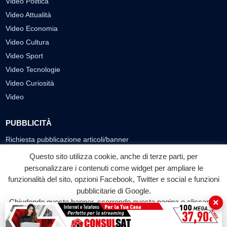
Video Politica
Video Attualità
Video Economia
Video Cultura
Video Sport
Video Tecnologie
Video Curiosità
Video
PUBBLICITÀ
Richiesta pubblicazione articoli/banner
Questo sito utilizza cookie, anche di terze parti, per
SEGUICI SUI SOCIAL
personalizzare i contenuti come widget per ampliare le
f
◎
▶
funzionalità del sito, opzioni Facebook, Twitter e social e funzioni
pubblicitarie di Google.
Facebook
Instagram
YouTube
×
Chiudendo questo banner, scorrendo questa pagina o cliccando
su qualunque suo elemento acconsenti all'uso dei cookie.