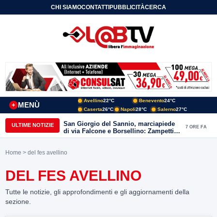
CHI SIAMO
CONTATTI
PUBBLICITÀ
CERCA
Avellino
22°C
Benevento
24°C
MENÙ
+
Caserta
26°C
Napoli
28°C
Salerno
27°C
San Giorgio del Sannio, marciapiede
ULTIME NOTIZIE
7 ORE FA
di via Falcone e Borsellino: Zampetti e
Lombardi replicano alle polemiche
Home
> del fes avellino
DEL FES AVELLINO
Tutte le notizie, gli approfondimenti e gli aggiornamenti della
sezione.