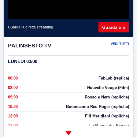
Guarda ora
Guarda la diretta streaming
VEDI TUTTI
PALINSESTO TV
LUNEDI 03/08
00:00
FabLab (replica)
02:00
Nouvelle Vouge (Film)
09:00
Rosso e Nero (repliche)
10:30
Buonissimo Red Roger (repliche)
12:00
Fili Meridiani (repliche)
13:00
La Mappa dei Piaceri
14:00
LabNews