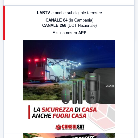
17:00
LabNews (replica)
LABTV
e anche sul digitale terrestre
18:30
Di Faccia e di Profilo (repliche)
CANALE 84
(in Campania)
CANALE 268
(DDT Nazionale)
19:30
LabNews (Diretta)
E sulla nostra
APP
21:00
Free Sport
23:00
LabNews (replica)