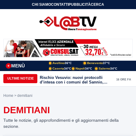
CHI SIAMO
CONTATTI
PUBBLICITÀ
CERCA
Avellino
36°C
Benevento
37°C
MENÙ
+
Caserta
34°C
Napoli
34°C
Salerno
34°C
Rischio Vesuvio: nuovi protocolli
ULTIME NOTIZIE
16 ORE FA
d’intesa con i comuni del Sannio,
firmato il protocollo con Arpaise
Home
> demitiani
DEMITIANI
Tutte le notizie, gli approfondimenti e gli aggiornamenti della
sezione.