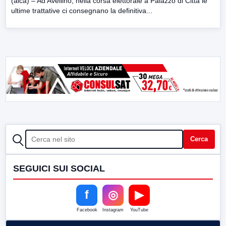
(alca) – Ad Avellino, nella corsa elettorale a Palazzo di Città le
ultime trattative ci consegnano la definitiva...
CERCA
Cerca
SEGUICI SUI SOCIAL
f
◎
▶
Facebook
Instagram
YouTube