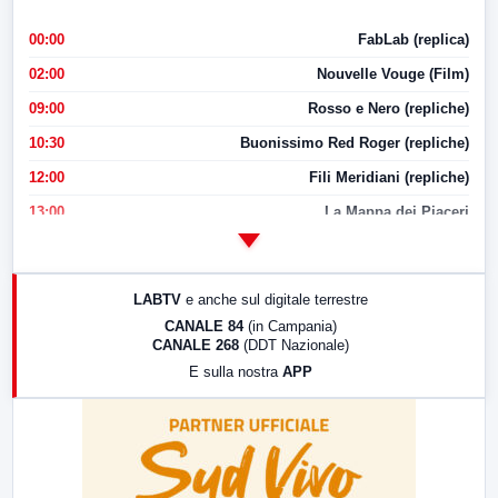
00:00
FabLab (replica)
02:00
Nouvelle Vouge (Film)
09:00
Rosso e Nero (repliche)
10:30
Buonissimo Red Roger (repliche)
12:00
Fili Meridiani (repliche)
13:00
La Mappa dei Piaceri
14:00
LabNews
17:00
LabNews (replica)
LABTV
e anche sul digitale terrestre
18:30
Di Faccia e di Profilo (repliche)
CANALE 84
(in Campania)
CANALE 268
(DDT Nazionale)
19:30
LabNews (Diretta)
E sulla nostra
APP
21:00
Free Sport
23:00
LabNews (replica)