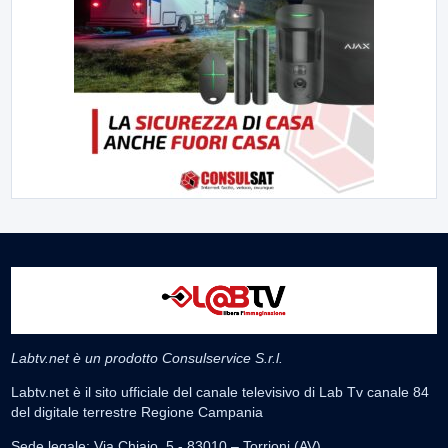
Labtv.net è un prodotto Consulservice S.r.l.
Labtv.net è il sito ufficiale del canale televisivo di Lab Tv canale 84
del digitale terrestre Regione Campania
Sede legale: Via Chiaio, 5 - 83010 – Torrioni (AV)