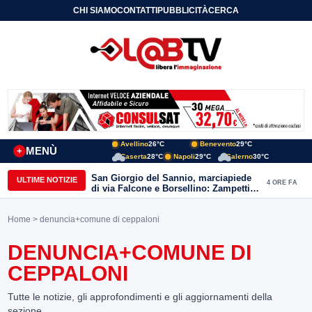
CHI SIAMO
CONTATTI
PUBBLICITÀ
CERCA
Avellino
26°C
Benevento
29°C
MENÙ
+
Caserta
28°C
Napoli
29°C
Salerno
30°C
San Giorgio del Sannio, marciapiede
ULTIME NOTIZIE
4 ORE FA
di via Falcone e Borsellino: Zampetti e
Lombardi replicano alle polemiche
Home
> denuncia+comune di ceppaloni
DENUNCIA+COMUNE DI
CEPPALONI
Tutte le notizie, gli approfondimenti e gli aggiornamenti della
sezione.