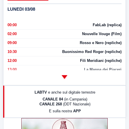
LUNEDI 03/08
00:00
FabLab (replica)
02:00
Nouvelle Vouge (Film)
09:00
Rosso e Nero (repliche)
10:30
Buonissimo Red Roger (repliche)
12:00
Fili Meridiani (repliche)
13:00
La Mappa dei Piaceri
14:00
LabNews
17:00
LabNews (replica)
LABTV
e anche sul digitale terrestre
18:30
Di Faccia e di Profilo (repliche)
CANALE 84
(in Campania)
CANALE 268
(DDT Nazionale)
19:30
LabNews (Diretta)
E sulla nostra
APP
21:00
Free Sport
23:00
LabNews (replica)