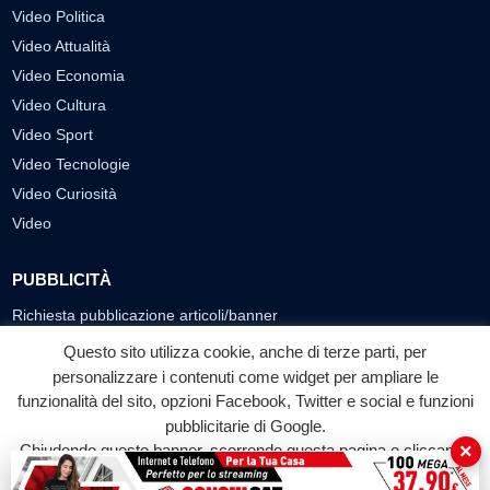
Video Politica
Video Attualità
Video Economia
Video Cultura
Video Sport
Video Tecnologie
Video Curiosità
Video
PUBBLICITÀ
Richiesta pubblicazione articoli/banner
Questo sito utilizza cookie, anche di terze parti, per
SEGUICI SUI SOCIAL
personalizzare i contenuti come widget per ampliare le
funzionalità del sito, opzioni Facebook, Twitter e social e funzioni
f
◎
▶
pubblicitarie di Google.
Facebook
Instagram
YouTube
×
Chiudendo questo banner, scorrendo questa pagina o cliccando
su qualunque suo elemento acconsenti all'uso dei cookie.