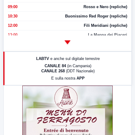
09:00
Rosso e Nero (repliche)
10:30
Buonissimo Red Roger (repliche)
12:00
Fili Meridiani (repliche)
13:00
La Mappa dei Piaceri
14:00
LabNews
17:00
LabNews (replica)
LABTV
e anche sul digitale terrestre
18:30
Di Faccia e di Profilo (repliche)
CANALE 84
(in Campania)
CANALE 268
(DDT Nazionale)
19:30
LabNews (Diretta)
E sulla nostra
APP
21:00
Free Sport
23:00
LabNews (replica)