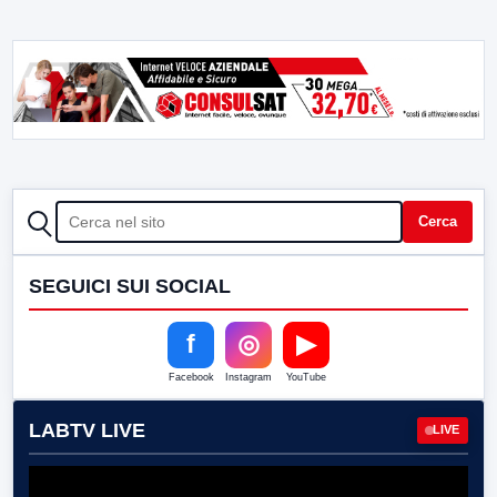
CERCA
Cerca
SEGUICI SUI SOCIAL
f
◎
▶
Facebook
Instagram
YouTube
LABTV LIVE
LIVE