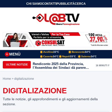
CHI SIAMO
CONTATTI
PUBBLICITÀ
CERCA
Avellino
33°C
Benevento
34°C
MENÙ
+
Caserta
34°C
Napoli
33°C
Salerno
34°C
Rendiconto 2025 della Provincia,
ULTIME NOTIZIE
16 MINUTI FA
l’Assemblea dei Sindaci dà parere
favorevole all’unanimità
Home
> digitalizazione
DIGITALIZAZIONE
Tutte le notizie, gli approfondimenti e gli aggiornamenti della
sezione.