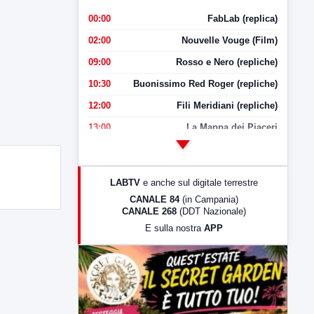
00:00
FabLab (replica)
02:00
Nouvelle Vouge (Film)
09:00
Rosso e Nero (repliche)
10:30
Buonissimo Red Roger (repliche)
12:00
Fili Meridiani (repliche)
13:00
La Mappa dei Piaceri
14:00
LabNews
17:00
LabNews (replica)
LABTV
e anche sul digitale terrestre
18:30
Di Faccia e di Profilo (repliche)
CANALE 84
(in Campania)
CANALE 268
(DDT Nazionale)
19:30
LabNews (Diretta)
E sulla nostra
APP
21:00
Free Sport
23:00
LabNews (replica)