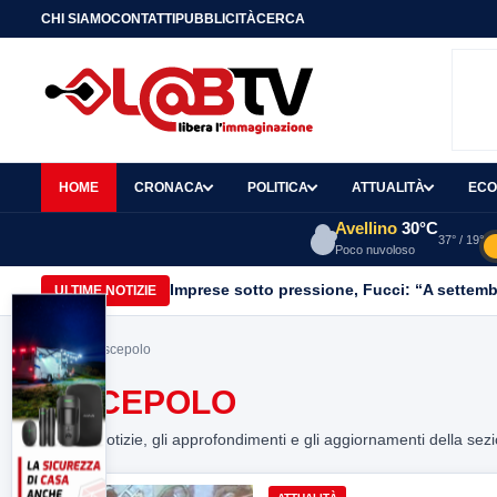
CHI SIAMO
CONTATTI
PUBBLICITÀ
CERCA
HOME
CRONACA
POLITICA
ATTUALITÀ
ECO
Avellino
30°C
37° / 19°
Poco nuvoloso
Imprese sotto pressione, Fucci: “A settemb
ULTIME NOTIZIE
Home
> discepolo
DISCEPOLO
Tutte le notizie, gli approfondimenti e gli aggiornamenti della sez