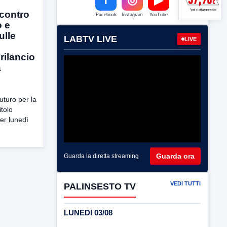
ncontro
Facebook
Instagram
YouTube
 e
ulle
LABTV LIVE
LIVE
rilancio
a
uturo per la
itolo
er lunedì
Guarda ora
Guarda la diretta streaming
VEDI TUTTI
PALINSESTO TV
LUNEDI 03/08