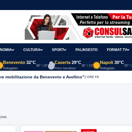
NOMIA
CULTURA
SPORT
PALINSESTO
FORMAT TV
Benevento
32°C
Caserta
29°C
Napoli
30°C
38° / 18°
36° / 23°
33° /
Soleggiato
Poco nuvoloso
Soleggiato
re mobilitazione da Benevento e Avellino”
2 ORE FA
ione.