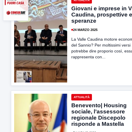
ATTUALITÀ
Giovani e imprese in V
Caudina, prospettive 
speranze
24 MARZO 2025
La Valle Caudina motore econo
del Sannio? Per moltissimi versi 
potrebbe dire proporio così, ess
rappresenta con...
ATTUALITÀ
Benevento| Housing
sociale, l’assessore
regionale Discepolo
risponde a Mastella