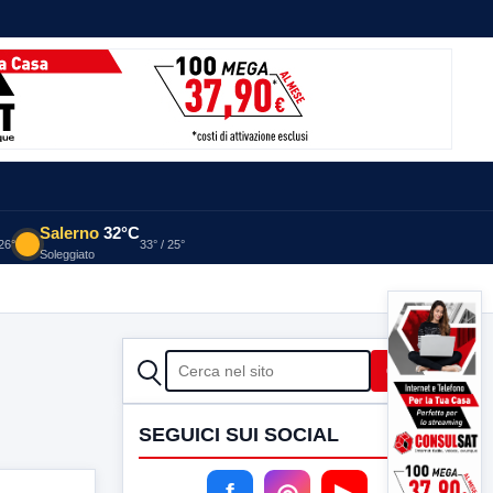
Salerno
32°C
 26°
33° / 25°
Soleggiato
CERCA
Cerca
SEGUICI SUI SOCIAL
f
◎
▶