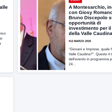
EVENTI
alle
A Montesarchio, i
e
con Giosy Romano
Bruno Discepolo s
opportunità di
investimento per il 
della Valle Caudin
mico
si
12 MARZO 2025
a
“Giovani e Imprese, quale f
Valle Caudina?”. Questo il t
dell’evento in programma p
24...