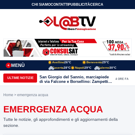
CHI SIAMO
CONTATTI
PUBBLICITÀ
CERCA
Avellino
26°C
Benevento
29°C
MENÙ
+
Caserta
28°C
Napoli
29°C
Salerno
30°C
San Giorgio del Sannio, marciapiede
ULTIME NOTIZIE
4 ORE FA
di via Falcone e Borsellino: Zampetti e
Lombardi replicano alle polemiche
Home
> emerrgenza acqua
EMERRGENZA ACQUA
Tutte le notizie, gli approfondimenti e gli aggiornamenti della
sezione.