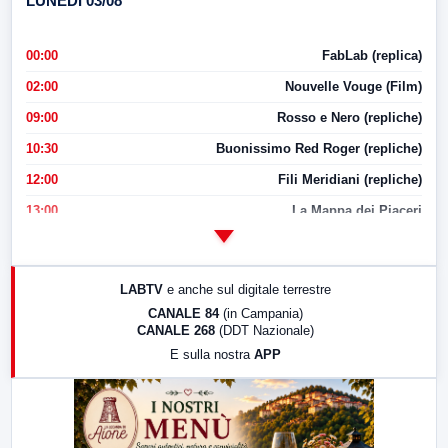
LUNEDI 03/08
00:00
FabLab (replica)
02:00
Nouvelle Vouge (Film)
09:00
Rosso e Nero (repliche)
10:30
Buonissimo Red Roger (repliche)
12:00
Fili Meridiani (repliche)
13:00
La Mappa dei Piaceri
14:00
LabNews
17:00
LabNews (replica)
LABTV
e anche sul digitale terrestre
18:30
Di Faccia e di Profilo (repliche)
CANALE 84
(in Campania)
CANALE 268
(DDT Nazionale)
19:30
LabNews (Diretta)
E sulla nostra
APP
21:00
Free Sport
23:00
LabNews (replica)