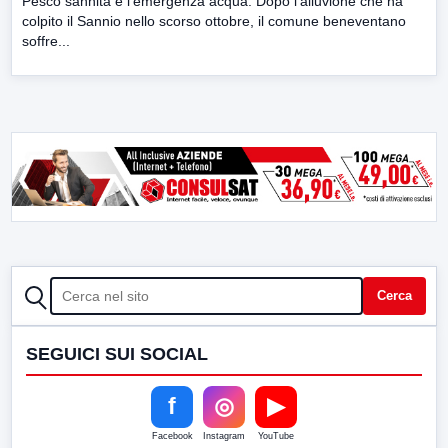
Pesco sannita e l’emergenza acqua. Dopo l’alluvione che ha
colpito il Sannio nello scorso ottobre, il comune beneventano
soffre...
CERCA
Cerca
SEGUICI SUI SOCIAL
f
◎
▶
Facebook
Instagram
YouTube