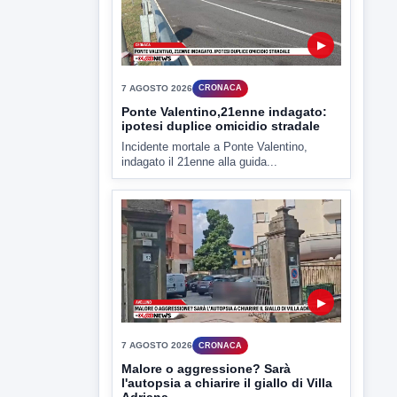
indagato il 21enne alla guida...
▶
7 AGOSTO 2026
CRONACA
Malore o aggressione? Sarà
l'autopsia a chiarire il giallo di Villa
Adriana
Sarà affidato con ogni probabilità all'inizio
della prossima settimana l'incarico...