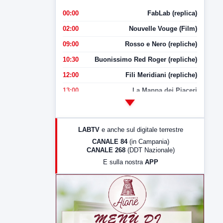
00:00
FabLab (replica)
02:00
Nouvelle Vouge (Film)
09:00
Rosso e Nero (repliche)
10:30
Buonissimo Red Roger (repliche)
12:00
Fili Meridiani (repliche)
13:00
La Mappa dei Piaceri
14:00
LabNews
17:00
LabNews (replica)
LABTV
e anche sul digitale terrestre
18:30
Di Faccia e di Profilo (repliche)
CANALE 84
(in Campania)
CANALE 268
(DDT Nazionale)
19:30
LabNews (Diretta)
E sulla nostra
APP
21:00
Free Sport
23:00
LabNews (replica)