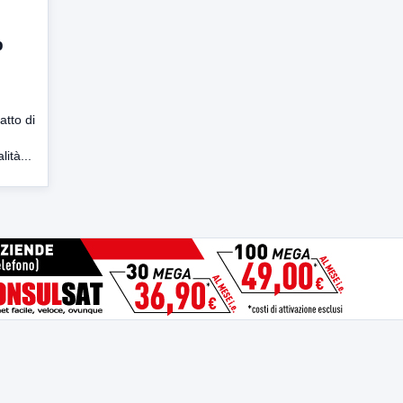
p
atto di
lità...