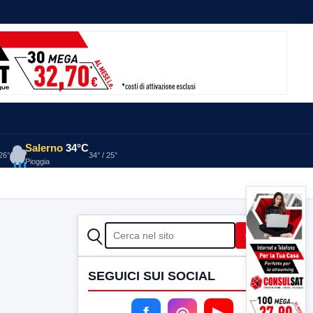
Salerno
34°C
 26°
34° / 25°
Pioggia
CERCA
Cerca
SEGUICI SUI SOCIAL
f
◎
▶