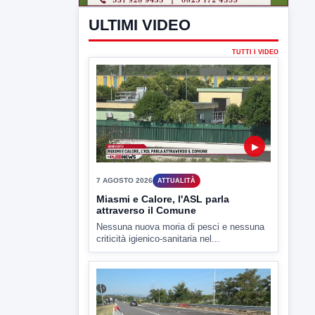
▶
7 AGOSTO 2026
ATTUALITÀ
Miasmi e Calore, l'ASL parla
attraverso il Comune
Nessuna nuova moria di pesci e nessuna
criticità igienico-sanitaria nel...
▶
7 AGOSTO 2026
CRONACA
Ponte Valentino,21enne indagato:
ipotesi duplice omicidio stradale
Incidente mortale a Ponte Valentino,