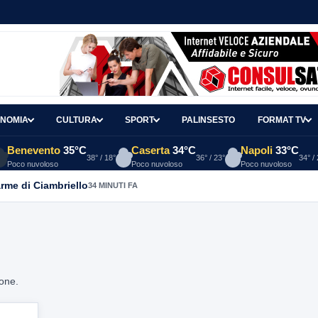
NOMIA
CULTURA
SPORT
PALINSESTO
FORMAT TV
Benevento
35°C
Caserta
34°C
Napoli
33°C
38° / 18°
36° / 23°
34° /
Poco nuvoloso
Poco nuvoloso
Poco nuvoloso
arme di Ciambriello
34 MINUTI FA
ione.