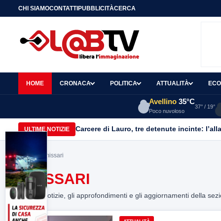
CHI SIAMO
CONTATTI
PUBBLICITÀ
CERCA
HOME
CRONACA
POLITICA
ATTUALITÀ
ECO
Avellino
35°C
37° / 19°
Poco nuvoloso
Carcere di Lauro, tre detenute incinte: l’all
ULTIME NOTIZIE
Home
> emissari
EMISSARI
Tutte le notizie, gli approfondimenti e gli aggiornamenti della sez