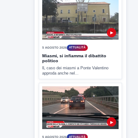
L'assemblea dei lavoratori Hanon questa
mattina a Contrada Olivola. Decisa...
▶
5 AGOSTO 2026
ATTUALITÀ
Miasmi, si infiamma il dibattito
politico
lL caso dei miasmi a Ponte Valentino
approda anche nel...