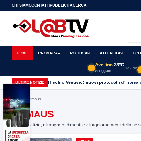
CHI SIAMO
CONTATTI
PUBBLICITÀ
CERCA
HOME
CRONACA
POLITICA
ATTUALITÀ
ECO
Avellino
33°C
36° / 20°
Soleggiato
Rischio Vesuvio: nuovi protocolli d’intesa 
ULTIME NOTIZIE
Home
> emmaus
EMMAUS
Tutte le notizie, gli approfondimenti e gli aggiornamenti della sez