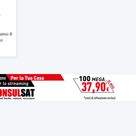
e
ssimo 8
ro