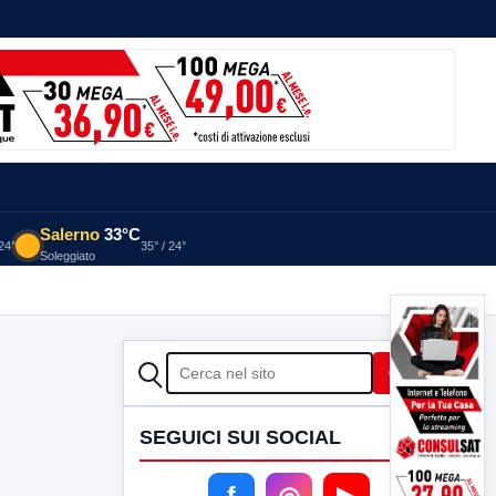
Salerno
33°C
 24°
35° / 24°
Soleggiato
CERCA
Cerca
SEGUICI SUI SOCIAL
f
◎
▶