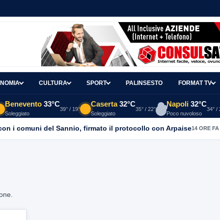
NOMIA
CULTURA
SPORT
PALINSESTO
FORMAT TV
Benevento
33°C
Caserta
32°C
Napoli
32°C
39° / 19°
35° / 22°
34° /
Soleggiato
Soleggiato
Poco nuvoloso
con i comuni del Sannio, firmato il protocollo con Arpaise
14 ORE FA
ione.