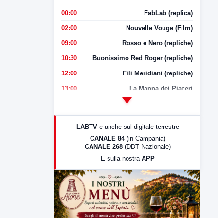
00:00
FabLab (replica)
02:00
Nouvelle Vouge (Film)
09:00
Rosso e Nero (repliche)
10:30
Buonissimo Red Roger (repliche)
12:00
Fili Meridiani (repliche)
13:00
La Mappa dei Piaceri
14:00
LabNews
17:00
LabNews (replica)
LABTV
e anche sul digitale terrestre
18:30
Di Faccia e di Profilo (repliche)
CANALE 84
(in Campania)
CANALE 268
(DDT Nazionale)
19:30
LabNews (Diretta)
E sulla nostra
APP
21:00
Free Sport
23:00
LabNews (replica)