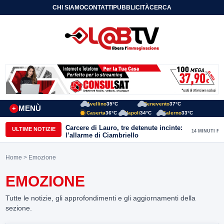
CHI SIAMO
CONTATTI
PUBBLICITÀ
CERCA
Avellino
35°C
Benevento
37°C
MENÙ
+
Caserta
36°C
Napoli
34°C
Salerno
33°C
Carcere di Lauro, tre detenute incinte:
ULTIME NOTIZIE
14 MINUTI FA
l’allarme di Ciambriello
Home
> Emozione
EMOZIONE
Tutte le notizie, gli approfondimenti e gli aggiornamenti della
sezione.