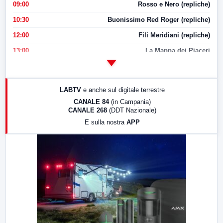
09:00
Rosso e Nero (repliche)
10:30
Buonissimo Red Roger (repliche)
12:00
Fili Meridiani (repliche)
13:00
La Mappa dei Piaceri
14:00
LabNews
17:00
LabNews (replica)
LABTV
e anche sul digitale terrestre
18:30
Di Faccia e di Profilo (repliche)
CANALE 84
(in Campania)
CANALE 268
(DDT Nazionale)
19:30
LabNews (Diretta)
E sulla nostra
APP
21:00
Free Sport
23:00
LabNews (replica)