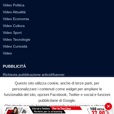
Video Politica
Video Attualità
Video Economia
Video Cultura
Video Sport
Video Tecnologie
Video Curiosità
Video
PUBBLICITÀ
Richiesta pubblicazione articoli/banner
Questo sito utilizza cookie, anche di terze parti, per
SEGUICI SUI SOCIAL
personalizzare i contenuti come widget per ampliare le
funzionalità del sito, opzioni Facebook, Twitter e social e funzioni
f
◎
▶
pubblicitarie di Google.
Facebook
Instagram
YouTube
×
Chiudendo questo banner, scorrendo questa pagina o cliccando
su qualunque suo elemento acconsenti all'uso dei cookie.