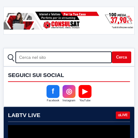
CERCA
Cerca
SEGUICI SUI SOCIAL
f
◎
▶
Facebook
Instagram
YouTube
LABTV LIVE
LIVE