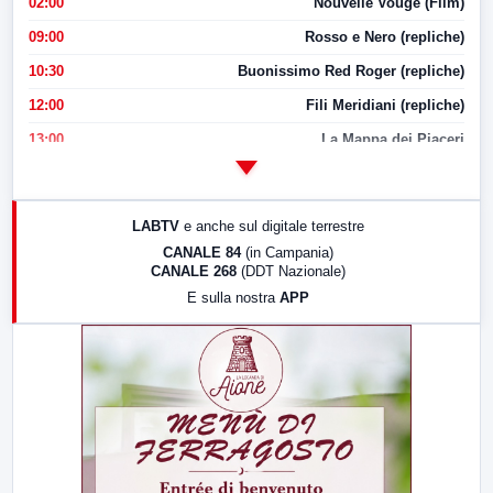
02:00
Nouvelle Vouge (Film)
09:00
Rosso e Nero (repliche)
10:30
Buonissimo Red Roger (repliche)
12:00
Fili Meridiani (repliche)
13:00
La Mappa dei Piaceri
14:00
LabNews
17:00
LabNews (replica)
LABTV
e anche sul digitale terrestre
18:30
Di Faccia e di Profilo (repliche)
CANALE 84
(in Campania)
CANALE 268
(DDT Nazionale)
19:30
LabNews (Diretta)
E sulla nostra
APP
21:00
Free Sport
23:00
LabNews (replica)