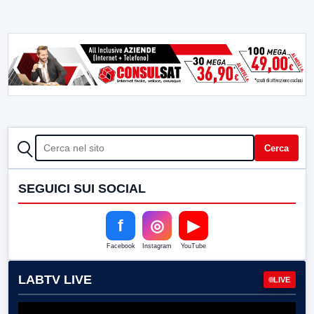
CERCA
Cerca
SEGUICI SUI SOCIAL
f
◎
▶
Facebook
Instagram
YouTube
LABTV LIVE
LIVE