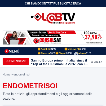
CHI SIAMO
CONTATTI
PUBBLICITÀ
CERCA
Avellino
31°C
Benevento
30°C
MENÙ
+
Caserta
30°C
Napoli
30°C
Salerno
31°C
Sannio Europa primo in Italia: vince il
ULTIME NOTIZIE
13 ORE FA
“Top of the PID Mirabilia 2026” con la
realtà virtuale nei musei del Sannio
Home
> endometrisoi
ENDOMETRISOI
Tutte le notizie, gli approfondimenti e gli aggiornamenti della
sezione.