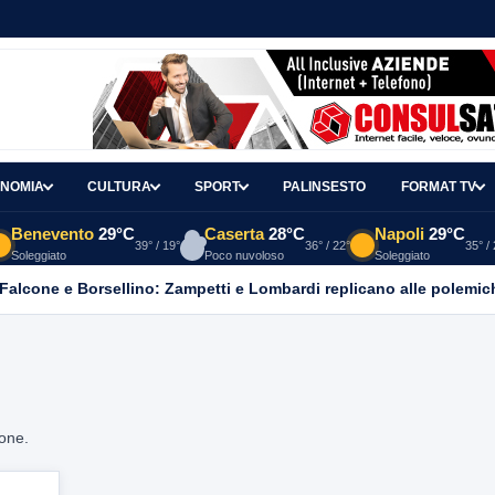
NOMIA
CULTURA
SPORT
PALINSESTO
FORMAT TV
Benevento
29°C
Caserta
28°C
Napoli
29°C
39° / 19°
36° / 22°
35° /
Soleggiato
Poco nuvoloso
Soleggiato
 Falcone e Borsellino: Zampetti e Lombardi replicano alle polemic
ione.