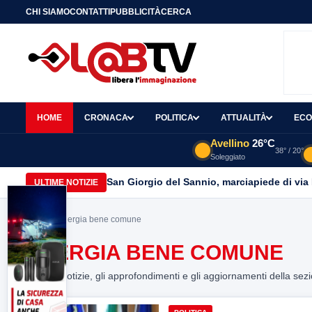
CHI SIAMO
CONTATTI
PUBBLICITÀ
CERCA
HOME
CRONACA
POLITICA
ATTUALITÀ
ECO
Avellino
26°C
38° / 20°
Soleggiato
San Giorgio del Sannio, marciapiede di via
ULTIME NOTIZIE
Home
> energia bene comune
ENERGIA BENE COMUNE
Tutte le notizie, gli approfondimenti e gli aggiornamenti della sez