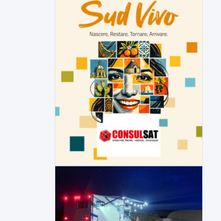
▶
6 AGOSTO 2026
ATTUALITÀ
Tirata del Carro ancora in forse,
D'Ambrosio: continuiamo a lavorare
L'assessore comunale alla Cultura di
Mirabella Eclano, Raffaella Rita
D'Ambrosio,...