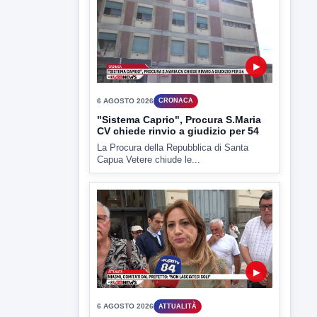
TUTTI I VIDEO
▶
6 AGOSTO 2026
CRONACA
Trovato in casa 42enne in una
pozza di sangue, giallo a viale Italia
Ritrovato senza vita il corpo di un 42enne
in un...
▶