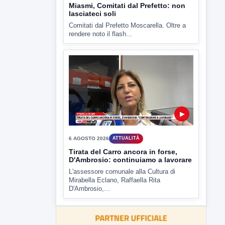
6 AGOSTO 2026
CRONACA
"Sistema Caprio", Procura S.Maria
CV chiede rinvio a giudizio per 54
La Procura della Repubblica di Santa
Capua Vetere chiude le...
▶
6 AGOSTO 2026
ATTUALITÀ
Miasmi, Comitati dal Prefetto: non
lasciateci soli
Comitati dal Prefetto Moscarella. Oltre a
rendere noto il flash...