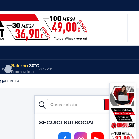
Salerno
30°C
 24°
35° / 24°
Poco nuvoloso
he
4 ORE FA
CERCA
Cerca
SEGUICI SUI SOCIAL
f
◎
▶