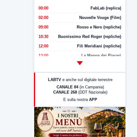
00:00
FabLab (replica)
02:00
Nouvelle Vouge (Film)
09:00
Rosso e Nero (repliche)
10:30
Buonissimo Red Roger (repliche)
12:00
Fili Meridiani (repliche)
13:00
La Mappa dei Piaceri
14:00
LabNews
17:00
LabNews (replica)
LABTV
e anche sul digitale terrestre
18:30
Di Faccia e di Profilo (repliche)
CANALE 84
(in Campania)
CANALE 268
(DDT Nazionale)
19:30
LabNews (Diretta)
E sulla nostra
APP
21:00
Free Sport
23:00
LabNews (replica)