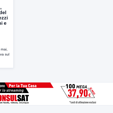
,
del
ezzi
ni e
 mai,
va sul