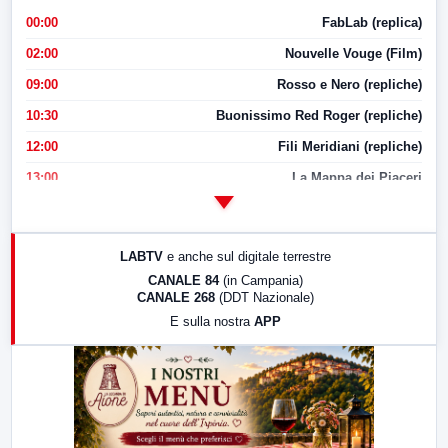
00:00
FabLab (replica)
02:00
Nouvelle Vouge (Film)
09:00
Rosso e Nero (repliche)
10:30
Buonissimo Red Roger (repliche)
12:00
Fili Meridiani (repliche)
13:00
La Mappa dei Piaceri
14:00
LabNews
17:00
LabNews (replica)
LABTV
e anche sul digitale terrestre
18:30
Di Faccia e di Profilo (repliche)
CANALE 84
(in Campania)
CANALE 268
(DDT Nazionale)
19:30
LabNews (Diretta)
E sulla nostra
APP
21:00
Free Sport
23:00
LabNews (replica)