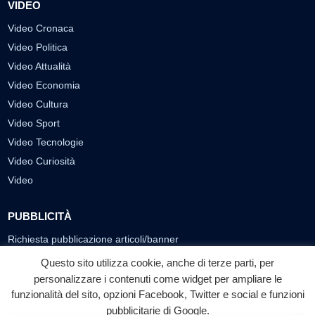
VIDEO
Video Cronaca
Video Politica
Video Attualità
Video Economia
Video Cultura
Video Sport
Video Tecnologie
Video Curiosità
Video
PUBBLICITÀ
Richiesta pubblicazione articoli/banner
Questo sito utilizza cookie, anche di terze parti, per
SEGUICI SUI SOCIAL
personalizzare i contenuti come widget per ampliare le
funzionalità del sito, opzioni Facebook, Twitter e social e funzioni
f
◎
▶
pubblicitarie di Google.