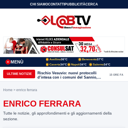
CHI SIAMO
CONTATTI
PUBBLICITÀ
CERCA
Avellino
36°C
Benevento
37°C
MENÙ
+
Caserta
34°C
Napoli
34°C
Salerno
34°C
Rischio Vesuvio: nuovi protocolli
ULTIME NOTIZIE
15 ORE FA
d’intesa con i comuni del Sannio,
firmato il protocollo con Arpaise
Home
> enrico ferrara
ENRICO FERRARA
Tutte le notizie, gli approfondimenti e gli aggiornamenti della
sezione.