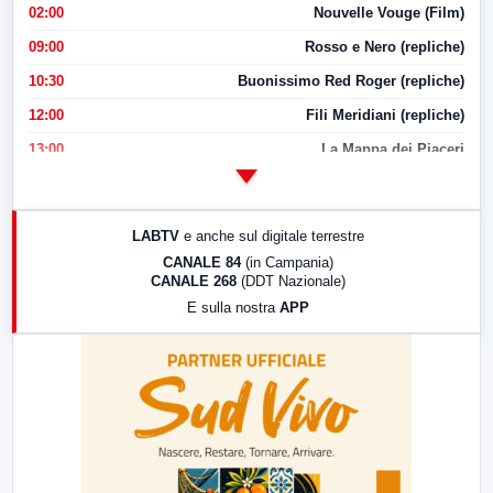
02:00
Nouvelle Vouge (Film)
09:00
Rosso e Nero (repliche)
10:30
Buonissimo Red Roger (repliche)
12:00
Fili Meridiani (repliche)
13:00
La Mappa dei Piaceri
14:00
LabNews
17:00
LabNews (replica)
LABTV
e anche sul digitale terrestre
18:30
Di Faccia e di Profilo (repliche)
CANALE 84
(in Campania)
CANALE 268
(DDT Nazionale)
19:30
LabNews (Diretta)
E sulla nostra
APP
21:00
Free Sport
23:00
LabNews (replica)