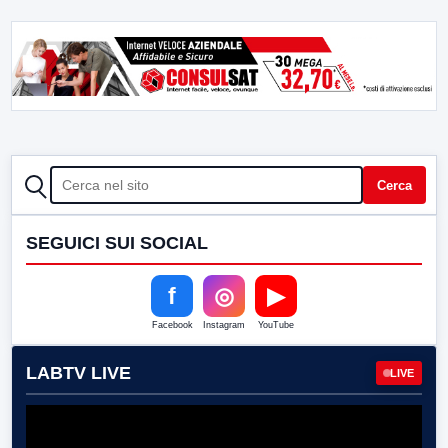
CERCA
Cerca
SEGUICI SUI SOCIAL
f
◎
▶
Facebook
Instagram
YouTube
LABTV LIVE
LIVE