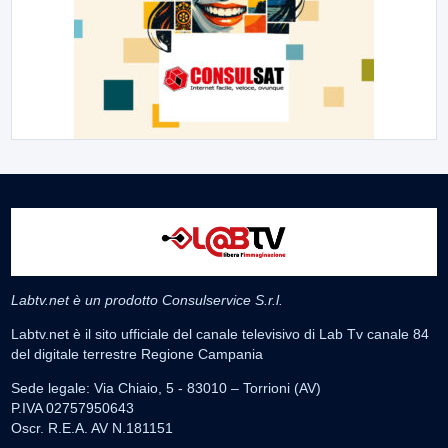
Labtv.net è un prodotto Consulservice S.r.l.
Labtv.net è il sito ufficiale del canale televisivo di Lab Tv canale 84
del digitale terrestre Regione Campania
Sede legale: Via Chiaio, 5 - 83010 – Torrioni (AV)
P.IVA 02757950643
Oscr. R.E.A. AV N.181151