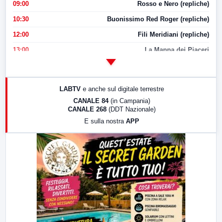
09:00
Rosso e Nero (repliche)
10:30
Buonissimo Red Roger (repliche)
12:00
Fili Meridiani (repliche)
13:00
La Mappa dei Piaceri
14:00
LabNews
17:00
LabNews (replica)
LABTV
e anche sul digitale terrestre
18:30
Di Faccia e di Profilo (repliche)
CANALE 84
(in Campania)
CANALE 268
(DDT Nazionale)
19:30
LabNews (Diretta)
E sulla nostra
APP
21:00
Free Sport
23:00
LabNews (replica)