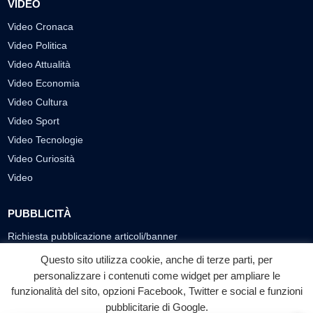
VIDEO
Video Cronaca
Video Politica
Video Attualità
Video Economia
Video Cultura
Video Sport
Video Tecnologie
Video Curiosità
Video
PUBBLICITÀ
Richiesta pubblicazione articoli/banner
Questo sito utilizza cookie, anche di terze parti, per
SEGUICI SUI SOCIAL
personalizzare i contenuti come widget per ampliare le
f
◎
▶
funzionalità del sito, opzioni Facebook, Twitter e social e funzioni
pubblicitarie di Google.