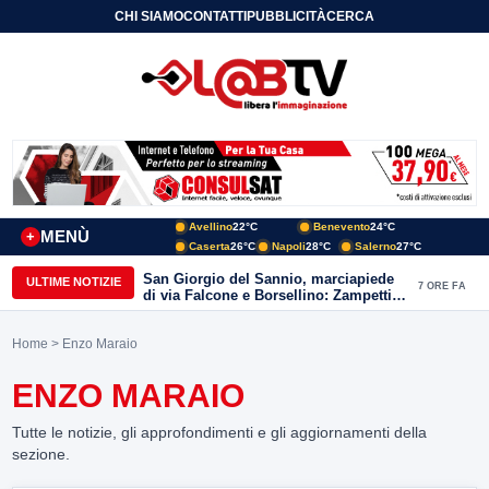
CHI SIAMO
CONTATTI
PUBBLICITÀ
CERCA
Avellino
22°C
Benevento
24°C
MENÙ
+
Caserta
26°C
Napoli
28°C
Salerno
27°C
San Giorgio del Sannio, marciapiede
ULTIME NOTIZIE
7 ORE FA
di via Falcone e Borsellino: Zampetti e
Lombardi replicano alle polemiche
Home
> Enzo Maraio
ENZO MARAIO
Tutte le notizie, gli approfondimenti e gli aggiornamenti della
sezione.