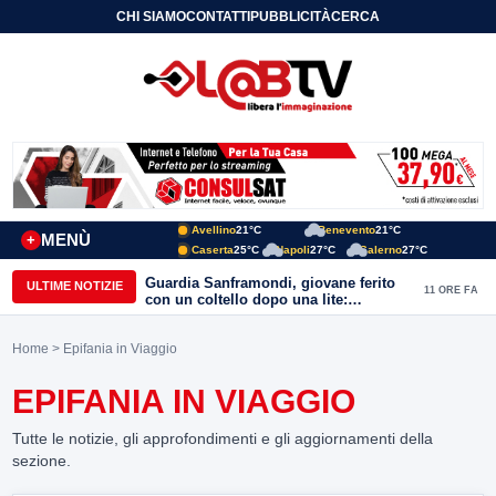
CHI SIAMO
CONTATTI
PUBBLICITÀ
CERCA
Avellino
21°C
Benevento
21°C
MENÙ
+
Caserta
25°C
Napoli
27°C
Salerno
27°C
Guardia Sanframondi, giovane ferito
ULTIME NOTIZIE
11 ORE FA
con un coltello dopo una lite:
individuato il presunto autore
Home
> Epifania in Viaggio
EPIFANIA IN VIAGGIO
Tutte le notizie, gli approfondimenti e gli aggiornamenti della
sezione.