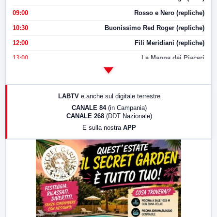
09:00
Rosso e Nero (repliche)
10:30
Buonissimo Red Roger (repliche)
12:00
Fili Meridiani (repliche)
13:00
La Mappa dei Piaceri
14:00
LabNews
17:00
LabNews (replica)
LABTV
e anche sul digitale terrestre
18:30
Di Faccia e di Profilo (repliche)
CANALE 84
(in Campania)
CANALE 268
(DDT Nazionale)
19:30
LabNews (Diretta)
E sulla nostra
APP
21:00
Free Sport
23:00
LabNews (replica)