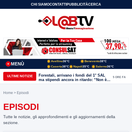
CHI SIAMO
CONTATTI
PUBBLICITÀ
CERCA
Avellino
36°C
Benevento
38°C
MENÙ
+
Caserta
38°C
Napoli
35°C
Salerno
36°C
Forestali, arrivano i fondi del 1° SAL
ULTIME NOTIZIE
5 ORE FA
ma stipendi ancora in ritardo: “Non è
più sostenibile”
Home
> Episodi
EPISODI
Tutte le notizie, gli approfondimenti e gli aggiornamenti della
sezione.