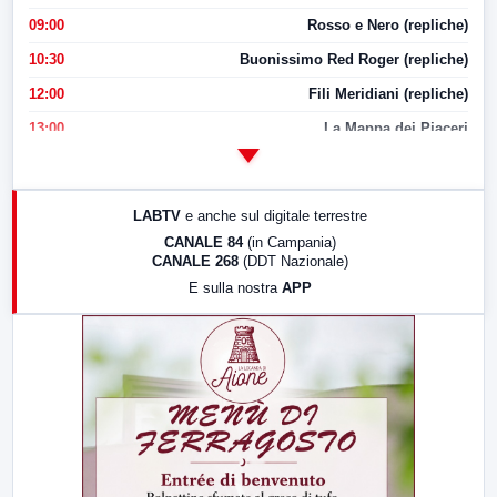
09:00
Rosso e Nero (repliche)
10:30
Buonissimo Red Roger (repliche)
12:00
Fili Meridiani (repliche)
13:00
La Mappa dei Piaceri
14:00
LabNews
17:00
LabNews (replica)
LABTV
e anche sul digitale terrestre
18:30
Di Faccia e di Profilo (repliche)
CANALE 84
(in Campania)
CANALE 268
(DDT Nazionale)
19:30
LabNews (Diretta)
E sulla nostra
APP
21:00
Free Sport
23:00
LabNews (replica)