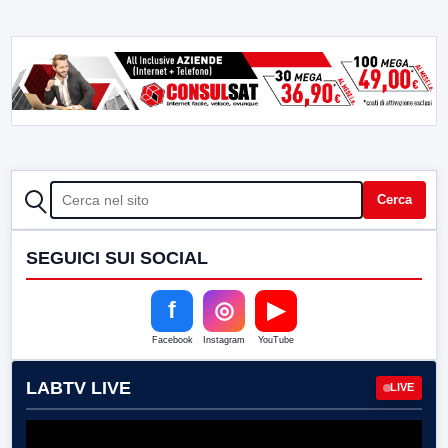
CERCA
Cerca
SEGUICI SUI SOCIAL
f
◎
▶
Facebook
Instagram
YouTube
LABTV LIVE
LIVE