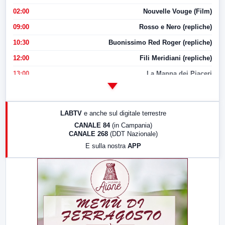
02:00
Nouvelle Vouge (Film)
09:00
Rosso e Nero (repliche)
10:30
Buonissimo Red Roger (repliche)
12:00
Fili Meridiani (repliche)
13:00
La Mappa dei Piaceri
14:00
LabNews
17:00
LabNews (replica)
LABTV
e anche sul digitale terrestre
18:30
Di Faccia e di Profilo (repliche)
CANALE 84
(in Campania)
CANALE 268
(DDT Nazionale)
19:30
LabNews (Diretta)
E sulla nostra
APP
21:00
Free Sport
23:00
LabNews (replica)