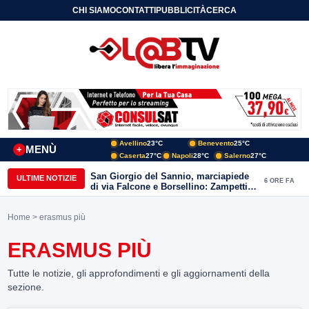
CHI SIAMO
CONTATTI
PUBBLICITÀ
CERCA
Avellino
23°C
Benevento
25°C
MENÙ
+
Caserta
27°C
Napoli
28°C
Salerno
27°C
San Giorgio del Sannio, marciapiede
ULTIME NOTIZIE
6 ORE FA
di via Falcone e Borsellino: Zampetti e
Lombardi replicano alle polemiche
Home
> erasmus più
ERASMUS PIÙ
Tutte le notizie, gli approfondimenti e gli aggiornamenti della
sezione.