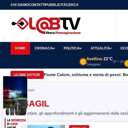
CHI SIAMO
CONTATTI
PUBBLICITÀ
CERCA
HOME
CRONACA
POLITICA
ATTUALITÀ
ECO
Avellino
21°C
37° / 20°
Soleggiato
Fiume Calore, schiuma e moria di pesci: Bor
ULTIME NOTIZIE
Home
> erbagil
ERBAGIL
Tutte le notizie, gli approfondimenti e gli aggiornamenti della sez