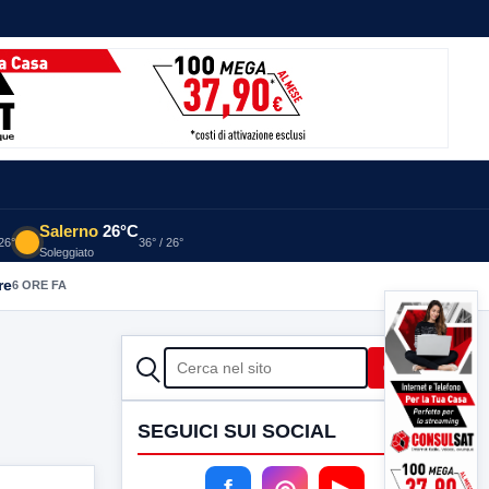
Salerno
26°C
 26°
36° / 26°
Soleggiato
re
6 ORE FA
CERCA
Cerca
SEGUICI SUI SOCIAL
f
◎
▶