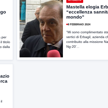
ATTUALITÀ
Mastella elogia Erb
ego
“eccellenza sannit
mondo”
8 FEBBRAIO 2024
“Mi sono complimentato st
vertici di Erbagil, azienda 
à per
contribuito alla missione 
l titolo
Ng-20’...
o dalla
pazio
erca
il