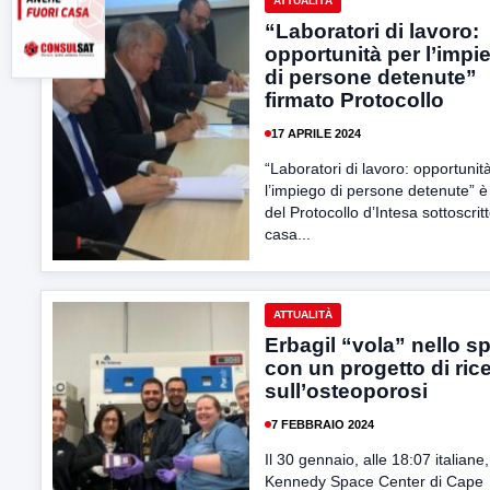
ATTUALITÀ
“Laboratori di lavoro:
opportunità per l’impi
di persone detenute”
firmato Protocollo
17 APRILE 2024
“Laboratori di lavoro: opportunit
l’impiego di persone detenute” è i
del Protocollo d’Intesa sottoscritt
casa...
ATTUALITÀ
Erbagil “vola” nello s
con un progetto di ric
sull’osteoporosi
7 FEBBRAIO 2024
Il 30 gennaio, alle 18:07 italiane, 
Kennedy Space Center di Cape