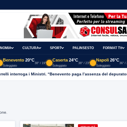
NOMIA
CULTURA
SPORT
PALINSESTO
FORMAT TV
Benevento
20°C
Caserta
24°C
Napoli
26°C
38° / 19°
38° / 23°
36° /
Soleggiato
Soleggiato
Soleggiato
relli interroga i Ministri. “Benevento paga l’assenza del depurato
ione.