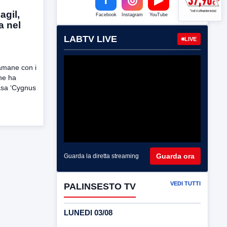
agil,
Facebook
Instagram
YouTube
a nel
LABTV LIVE
LIVE
amane con i
che ha
Nasa ‘Cygnus
Guarda ora
Guarda la diretta streaming
VEDI TUTTI
PALINSESTO TV
LUNEDI 03/08