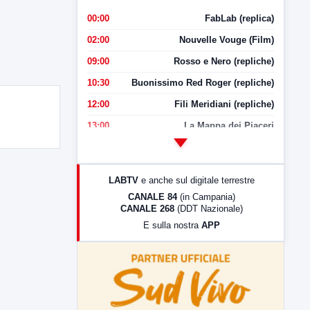
00:00
FabLab (replica)
02:00
Nouvelle Vouge (Film)
09:00
Rosso e Nero (repliche)
10:30
Buonissimo Red Roger (repliche)
12:00
Fili Meridiani (repliche)
13:00
La Mappa dei Piaceri
14:00
LabNews
17:00
LabNews (replica)
LABTV
e anche sul digitale terrestre
18:30
Di Faccia e di Profilo (repliche)
CANALE 84
(in Campania)
CANALE 268
(DDT Nazionale)
19:30
LabNews (Diretta)
E sulla nostra
APP
21:00
Free Sport
23:00
LabNews (replica)