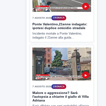
▶
7 AGOSTO 2026
CRONACA
Ponte Valentino,21enne indagato:
ipotesi duplice omicidio stradale
Incidente mortale a Ponte Valentino,
indagato il 21enne alla guida...
▶
7 AGOSTO 2026
CRONACA
Malore o aggressione? Sarà
l'autopsia a chiarire il giallo di Villa
Adriana
Sarà affidato con ogni probabilità all'inizio