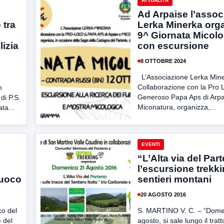
ATTUALITÀ
Ad Arpaise l’assoc
 tra
Lerka Minerka orga
9^ Giornata Micolo
lizia
con escursione
8 OTTOBRE 2024
L’Associazione Lerka Mine
Collaborazione con la Pro 
n
Generoso Papa Aps di Arpa
di P.S.
Miconatura, organizza,...
ta...
EVENTI
“L’Alta via del Part
l’escursione trekkin
Fuoco
sentieri montani
20 AGOSTO 2016
co del
S. MARTINO V. C. – “Dome
 del
agosto, si sale lungo il tratt