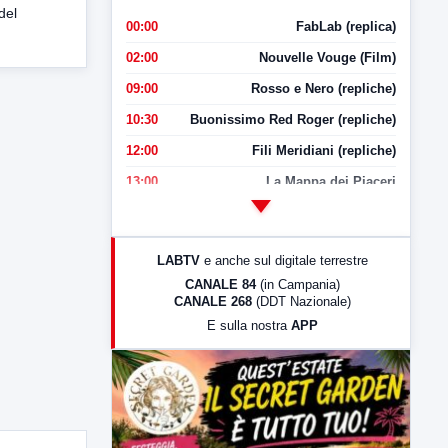
del
00:00
FabLab (replica)
02:00
Nouvelle Vouge (Film)
09:00
Rosso e Nero (repliche)
10:30
Buonissimo Red Roger (repliche)
12:00
Fili Meridiani (repliche)
13:00
La Mappa dei Piaceri
14:00
LabNews
17:00
LabNews (replica)
LABTV
e anche sul digitale terrestre
18:30
Di Faccia e di Profilo (repliche)
CANALE 84
(in Campania)
CANALE 268
(DDT Nazionale)
19:30
LabNews (Diretta)
E sulla nostra
APP
21:00
Free Sport
23:00
LabNews (replica)