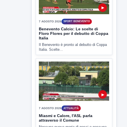
▶
7 AGOSTO 2026
SPORT BENEVENTO
Benevento Calcio: Le scelte di
Floro Flores per il debutto di Coppa
Italia
Il Benevento è pronto al debutto di Coppa
Italia. Scelte...
▶
7 AGOSTO 2026
ATTUALITÀ
Miasmi e Calore, l'ASL parla
attraverso il Comune
Nessuna nuova moria di pesci e nessuna
criticità igienico-sanitaria nel...