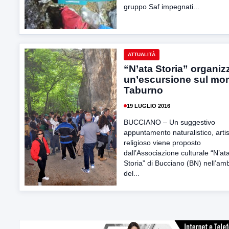
gruppo Saf impegnati...
ATTUALITÀ
“N’ata Storia” organiz
un’escursione sul mo
Taburno
19 LUGLIO 2016
BUCCIANO – Un suggestivo
appuntamento naturalistico, artis
religioso viene proposto
dall’Associazione culturale “N’at
Storia” di Bucciano (BN) nell’amb
del...