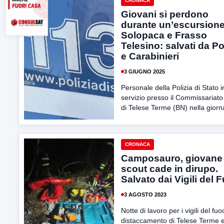
CRONACA
Giovani si perdono
durante un’escursione
Solopaca e Frasso
Telesino: salvati da Po
e Carabinieri
3 GIUGNO 2025
Personale della Polizia di Stato i
servizio presso il Commissariato 
di Telese Terme (BN) nella giorna
CRONACA
Camposauro, giovane
scout cade in dirupo.
Salvato dai Vigili del 
3 AGOSTO 2023
Notte di lavoro per i vigili del fuo
distaccamento di Telese Terme e