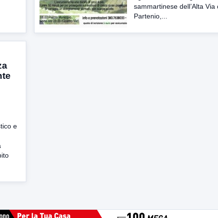
sammartinese dell’Alta Via 
Partenio,...
za
nte
tico e
a
ito