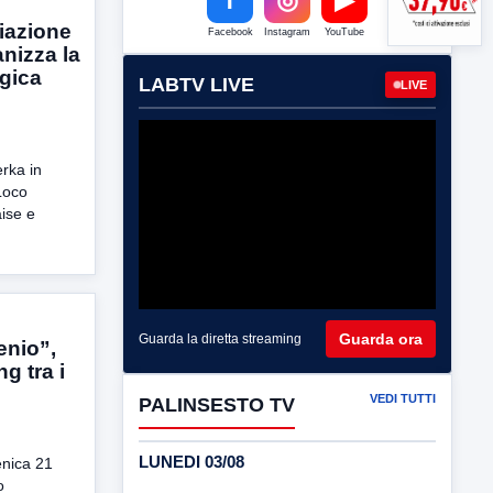
iazione
Facebook
Instagram
YouTube
nizza la
gica
LABTV LIVE
LIVE
rka in
Loco
ise e
Guarda ora
Guarda la diretta streaming
enio”,
g tra i
VEDI TUTTI
PALINSESTO TV
LUNEDI 03/08
nica 21
o