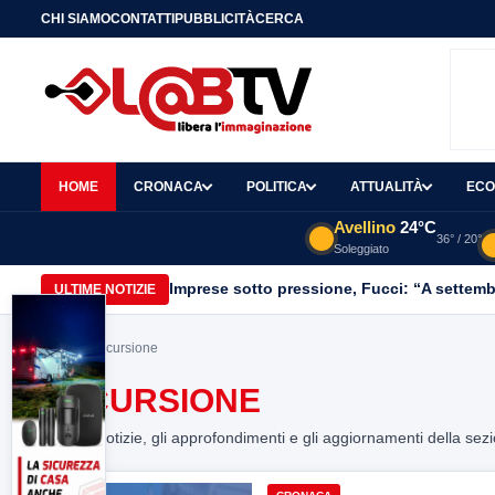
CHI SIAMO
CONTATTI
PUBBLICITÀ
CERCA
HOME
CRONACA
POLITICA
ATTUALITÀ
ECO
Avellino
24°C
36° / 20°
Soleggiato
Imprese sotto pressione, Fucci: “A settemb
ULTIME NOTIZIE
Home
> escursione
ESCURSIONE
Tutte le notizie, gli approfondimenti e gli aggiornamenti della sez