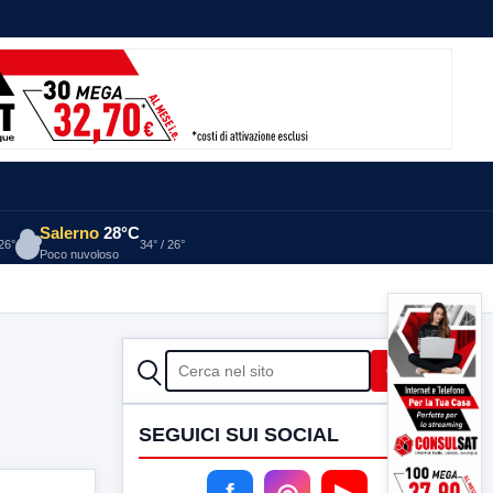
Salerno
28°C
 26°
34° / 26°
Poco nuvoloso
CERCA
Cerca
SEGUICI SUI SOCIAL
f
◎
▶