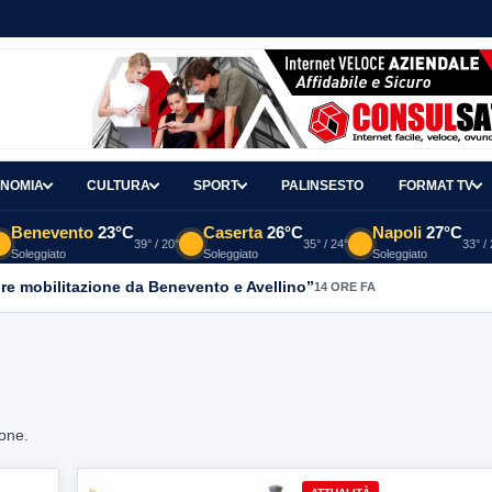
NOMIA
CULTURA
SPORT
PALINSESTO
FORMAT TV
Benevento
23°C
Caserta
26°C
Napoli
27°C
39° / 20°
35° / 24°
33° /
Soleggiato
Soleggiato
Soleggiato
re mobilitazione da Benevento e Avellino”
14 ORE FA
ione.