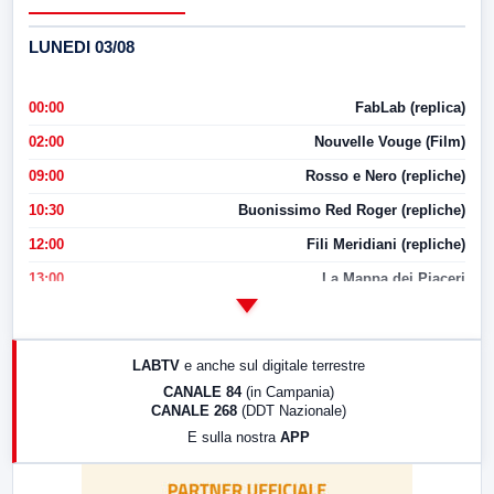
LUNEDI 03/08
00:00
FabLab (replica)
02:00
Nouvelle Vouge (Film)
09:00
Rosso e Nero (repliche)
10:30
Buonissimo Red Roger (repliche)
12:00
Fili Meridiani (repliche)
13:00
La Mappa dei Piaceri
14:00
LabNews
17:00
LabNews (replica)
LABTV
e anche sul digitale terrestre
18:30
Di Faccia e di Profilo (repliche)
CANALE 84
(in Campania)
CANALE 268
(DDT Nazionale)
19:30
LabNews (Diretta)
E sulla nostra
APP
21:00
Free Sport
23:00
LabNews (replica)