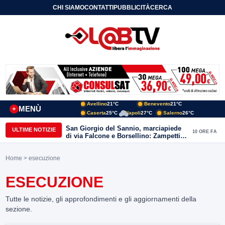
CHI SIAMO
CONTATTI
PUBBLICITÀ
CERCA
Avellino
21°C
Benevento
21°C
MENÙ
+
Caserta
25°C
Napoli
27°C
Salerno
26°C
San Giorgio del Sannio, marciapiede
ULTIME NOTIZIE
10 ORE FA
di via Falcone e Borsellino: Zampetti e
Lombardi replicano alle polemiche
Home
> esecuzione
ESECUZIONE
Tutte le notizie, gli approfondimenti e gli aggiornamenti della
sezione.