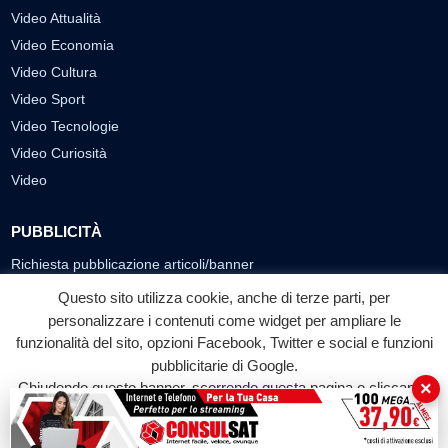
Video Attualità
Video Economia
Video Cultura
Video Sport
Video Tecnologie
Video Curiosità
Video
PUBBLICITÀ
Richiesta pubblicazione articoli/banner
Questo sito utilizza cookie, anche di terze parti, per
SEGUICI SUI SOCIAL
personalizzare i contenuti come widget per ampliare le
funzionalità del sito, opzioni Facebook, Twitter e social e funzioni
f
◎
▶
pubblicitarie di Google.
Facebook
Instagram
YouTube
×
Chiudendo questo banner, scorrendo questa pagina o cliccando
su qualunque suo elemento acconsenti all'uso dei cookie.
© 2026 LABTV - Tutti i diritti riservati
Accetta