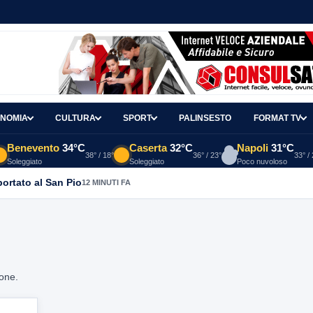
NOMIA
CULTURA
SPORT
PALINSESTO
FORMAT TV
Benevento
34°C
Caserta
32°C
Napoli
31°C
38° / 18°
36° / 23°
33° /
Soleggiato
Soleggiato
Poco nuvoloso
portato al San Pio
12 MINUTI FA
ione.