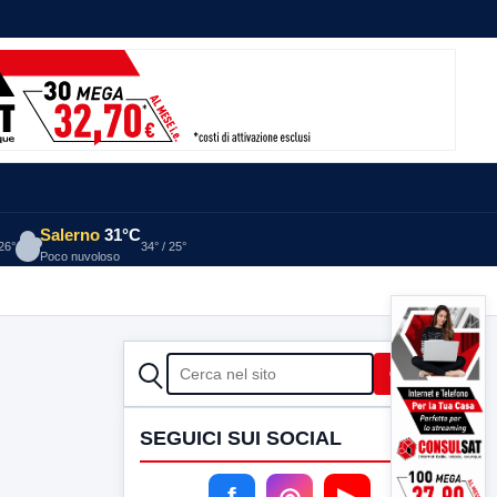
Salerno
31°C
 26°
34° / 25°
Poco nuvoloso
CERCA
Cerca
SEGUICI SUI SOCIAL
f
◎
▶