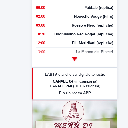
00:00
FabLab (replica)
02:00
Nouvelle Vouge (Film)
09:00
Rosso e Nero (repliche)
10:30
Buonissimo Red Roger (repliche)
12:00
Fili Meridiani (repliche)
13:00
La Mappa dei Piaceri
14:00
LabNews
17:00
LabNews (replica)
LABTV
e anche sul digitale terrestre
18:30
Di Faccia e di Profilo (repliche)
CANALE 84
(in Campania)
CANALE 268
(DDT Nazionale)
19:30
LabNews (Diretta)
E sulla nostra
APP
21:00
Free Sport
23:00
LabNews (replica)