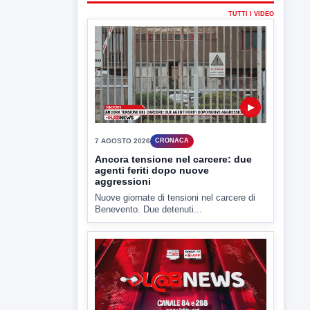
▶
7 AGOSTO 2026
CRONACA
Ancora tensione nel carcere: due
agenti feriti dopo nuove
aggressioni
Nuove giornate di tensioni nel carcere di
Benevento. Due detenuti...
▶
7 AGOSTO 2026
LABNEWS
LabNews del 6 agosto 2026
In studio Enzo colarusso