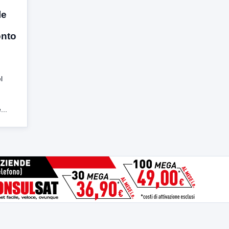
le
onto
l
...