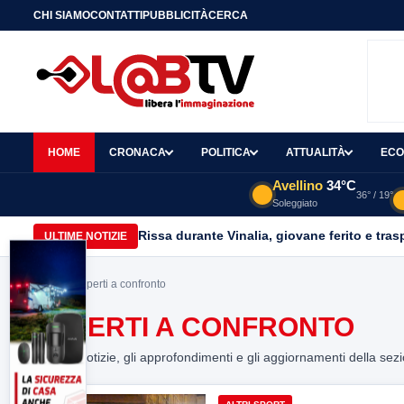
CHI SIAMO
CONTATTI
PUBBLICITÀ
CERCA
HOME
CRONACA
POLITICA
ATTUALITÀ
ECO
Avellino
34°C
36° / 19°
Soleggiato
Rissa durante Vinalia, giovane ferito e tras
ULTIME NOTIZIE
Home
> esperti a confronto
ESPERTI A CONFRONTO
Tutte le notizie, gli approfondimenti e gli aggiornamenti della sez