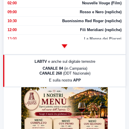
02:00
Nouvelle Vouge (Film)
09:00
Rosso e Nero (repliche)
10:30
Buonissimo Red Roger (repliche)
12:00
Fili Meridiani (repliche)
13:00
La Mappa dei Piaceri
14:00
LabNews
17:00
LabNews (replica)
LABTV
e anche sul digitale terrestre
18:30
Di Faccia e di Profilo (repliche)
CANALE 84
(in Campania)
CANALE 268
(DDT Nazionale)
19:30
LabNews (Diretta)
E sulla nostra
APP
21:00
Free Sport
23:00
LabNews (replica)