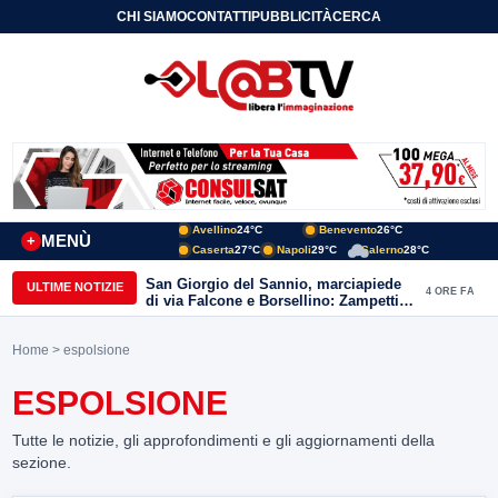
CHI SIAMO
CONTATTI
PUBBLICITÀ
CERCA
Avellino
24°C
Benevento
26°C
MENÙ
+
Caserta
27°C
Napoli
29°C
Salerno
28°C
San Giorgio del Sannio, marciapiede
ULTIME NOTIZIE
4 ORE FA
di via Falcone e Borsellino: Zampetti e
Lombardi replicano alle polemiche
Home
> espolsione
ESPOLSIONE
Tutte le notizie, gli approfondimenti e gli aggiornamenti della
sezione.