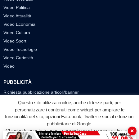
Video Politica
Video Attualità
Video Economia
Video Cultura
Video Sport
Video Tecnologie
Video Curiosità
Video
PUBBLICITÀ
Richiesta pubblicazione articoli/banner
Questo sito utilizza cookie, anche di terze parti, per
SEGUICI SUI SOCIAL
personalizzare i contenuti come widget per ampliare le
f
◎
▶
funzionalità del sito, opzioni Facebook, Twitter e social e funzioni
pubblicitarie di Google.
Facebook
Instagram
YouTube
×
Chiudendo questo banner, scorrendo questa pagina o cliccando
su qualunque suo elemento acconsenti all'uso dei cookie.