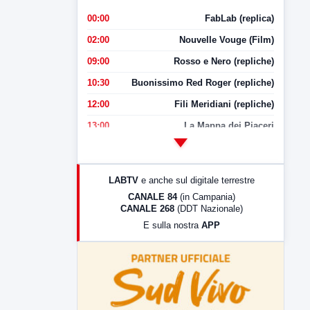
00:00
FabLab (replica)
02:00
Nouvelle Vouge (Film)
09:00
Rosso e Nero (repliche)
10:30
Buonissimo Red Roger (repliche)
12:00
Fili Meridiani (repliche)
13:00
La Mappa dei Piaceri
14:00
LabNews
17:00
LabNews (replica)
LABTV
e anche sul digitale terrestre
18:30
Di Faccia e di Profilo (repliche)
CANALE 84
(in Campania)
CANALE 268
(DDT Nazionale)
19:30
LabNews (Diretta)
E sulla nostra
APP
21:00
Free Sport
23:00
LabNews (replica)