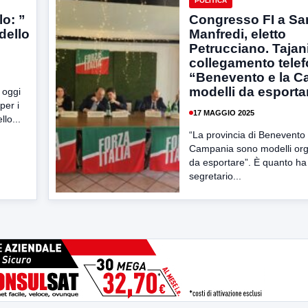
POLITICA
lo: ”
Congresso FI a Sa
dello
Manfredi, eletto
Petrucciano. Tajani
collegamento telef
“Benevento e la 
modelli da esporta
 oggi
per i
17 MAGGIO 2025
llo...
“La provincia di Benevento e
Campania sono modelli orga
da esportare”. È quanto ha 
segretario...