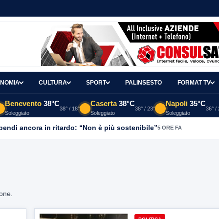
NOMIA
CULTURA
SPORT
PALINSESTO
FORMAT TV
Benevento
38°C
Caserta
38°C
Napoli
35°C
38° / 18°
38° / 23°
36° /
Soleggiato
Soleggiato
Soleggiato
ipendi ancora in ritardo: “Non è più sostenibile”
5 ORE FA
ione.