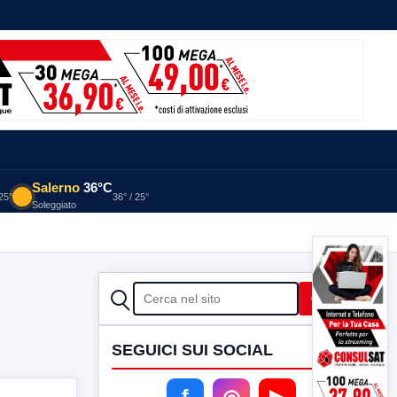
Salerno
36°C
 25°
36° / 25°
Soleggiato
CERCA
Cerca
SEGUICI SUI SOCIAL
f
◎
▶