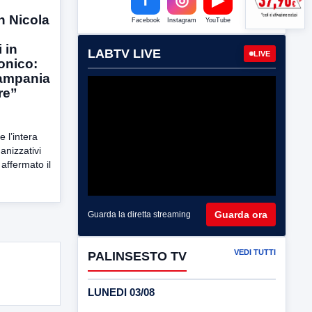
n Nicola
Facebook
Instagram
YouTube
 in
LABTV LIVE
LIVE
onico:
Campania
re”
 l’intera
nizzativi
affermato il
Guarda ora
Guarda la diretta streaming
VEDI TUTTI
PALINSESTO TV
LUNEDI 03/08