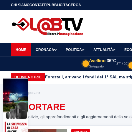
CHI SIAMO
CONTATTI
PUBBLICITÀ
CERCA
HOME
CRONACA
POLITICA
ATTUALITÀ
ECO
Avellino
36°C
37° / 20°
Soleggiato
Forestali, arrivano i fondi del 1° SAL ma st
ULTIME NOTIZIE
Home
> esportare
ESPORTARE
Tutte le notizie, gli approfondimenti e gli aggiornamenti della sez