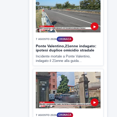
▶
7 AGOSTO 2026
CRONACA
Ponte Valentino,21enne indagato:
ipotesi duplice omicidio stradale
Incidente mortale a Ponte Valentino,
indagato il 21enne alla guida...
▶
7 AGOSTO 2026
CRONACA
Malore o aggressione? Sarà
l'autopsia a chiarire il giallo di Villa
Adriana
Sarà affidato con ogni probabilità all'inizio