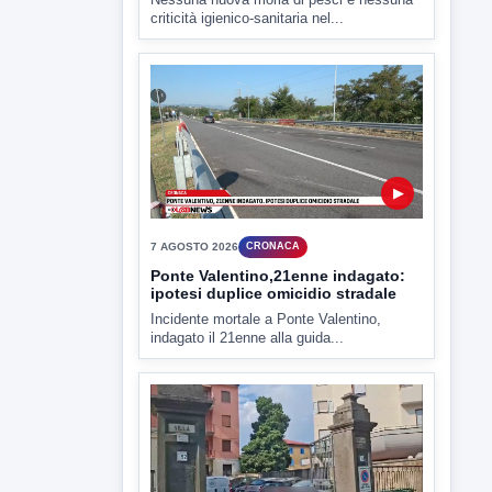
7 AGOSTO 2026
CRONACA
Ponte Valentino,21enne indagato:
ipotesi duplice omicidio stradale
Incidente mortale a Ponte Valentino,
indagato il 21enne alla guida...
▶
7 AGOSTO 2026
CRONACA
Malore o aggressione? Sarà
l'autopsia a chiarire il giallo di Villa
Adriana
Sarà affidato con ogni probabilità all'inizio
della prossima settimana l'incarico...