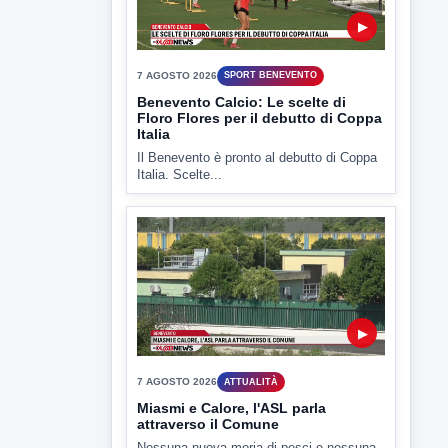
▶
7 AGOSTO 2026
ATTUALITÀ
Miasmi e Calore, l'ASL parla
attraverso il Comune
Nessuna nuova moria di pesci e nessuna
criticità igienico-sanitaria nel...
▶