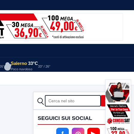
Salerno
33°C
 26°
33° / 26°
Poco nuvoloso
CERCA
Cerca
SEGUICI SUI SOCIAL
f
◎
▶