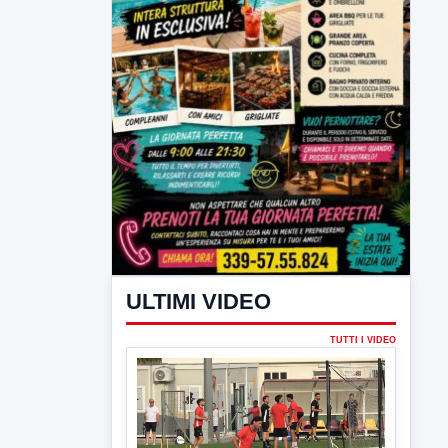
ULTIMI VIDEO
TUTTI I VIDEO
▶
7 AGOSTO 2026
SPORT BENEVENTO
Benevento Calcio: Le scelte di
Floro Flores per il debutto di Coppa
Italia
Il Benevento è pronto al debutto di Coppa
Italia. Scelte...