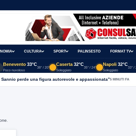
NOMIA
CULTURA
SPORT
PALINSESTO
FORMAT TV
Benevento
33°C
Caserta
32°C
Napoli
32°C
38° / 20°
35° / 24°
33° /
Poco nuvoloso
Soleggiato
Soleggiato
l Sannio perde una figura autorevole e appassionata”
5 MINUTI FA
ione.