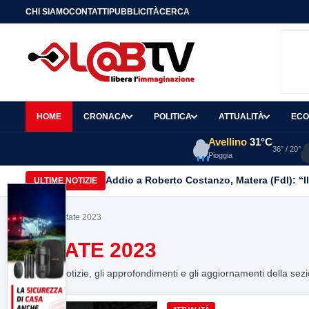
CHI SIAMO
CONTATTI
PUBBLICITÀ
CERCA
HOME
CRONACA
POLITICA
ATTUALITÀ
ECO
Avellino
31°C
36° / 20°
Pioggia
Addio a Roberto Costanzo, Matera (FdI): “I
ULTIME NOTIZIE
Home
> estate 2023
ESTATE 2023
Tutte le notizie, gli approfondimenti e gli aggiornamenti della sez