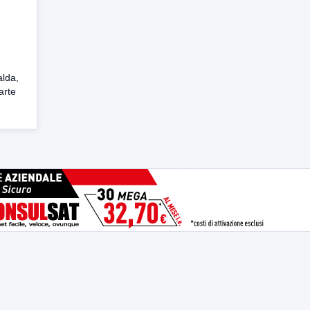
alda,
arte