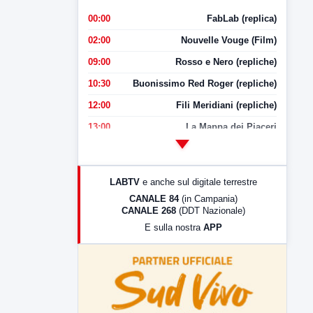
00:00
FabLab (replica)
02:00
Nouvelle Vouge (Film)
09:00
Rosso e Nero (repliche)
10:30
Buonissimo Red Roger (repliche)
12:00
Fili Meridiani (repliche)
13:00
La Mappa dei Piaceri
14:00
LabNews
17:00
LabNews (replica)
LABTV
e anche sul digitale terrestre
18:30
Di Faccia e di Profilo (repliche)
CANALE 84
(in Campania)
CANALE 268
(DDT Nazionale)
19:30
LabNews (Diretta)
E sulla nostra
APP
21:00
Free Sport
23:00
LabNews (replica)