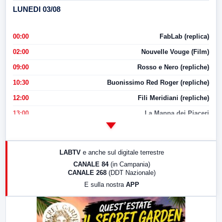
LUNEDI 03/08
00:00
FabLab (replica)
02:00
Nouvelle Vouge (Film)
09:00
Rosso e Nero (repliche)
10:30
Buonissimo Red Roger (repliche)
12:00
Fili Meridiani (repliche)
13:00
La Mappa dei Piaceri
14:00
LabNews
17:00
LabNews (replica)
LABTV
e anche sul digitale terrestre
18:30
Di Faccia e di Profilo (repliche)
CANALE 84
(in Campania)
CANALE 268
(DDT Nazionale)
19:30
LabNews (Diretta)
E sulla nostra
APP
21:00
Free Sport
23:00
LabNews (replica)