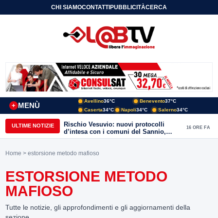
CHI SIAMO
CONTATTI
PUBBLICITÀ
CERCA
Avellino
36°C
Benevento
37°C
MENÙ
+
Caserta
34°C
Napoli
34°C
Salerno
34°C
Rischio Vesuvio: nuovi protocolli
ULTIME NOTIZIE
16 ORE FA
d’intesa con i comuni del Sannio,
firmato il protocollo con Arpaise
Home
> estorsione metodo mafioso
ESTORSIONE METODO
MAFIOSO
Tutte le notizie, gli approfondimenti e gli aggiornamenti della
sezione.