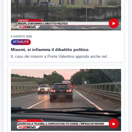
▶
5 AGOSTO 2026
ATTUALITÀ
Miasmi, si infiamma il dibattito politico
lL caso dei miasmi a Ponte Valentino approda anche nel...
▶