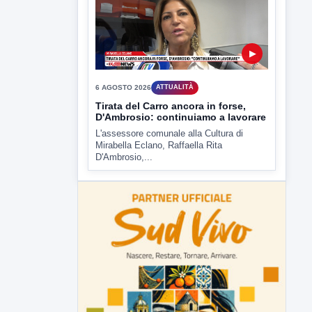
Comitati dal Prefetto Moscarella. Oltre a
rendere noto il flash...
▶
6 AGOSTO 2026
ATTUALITÀ
Tirata del Carro ancora in forse,
D'Ambrosio: continuiamo a lavorare
L'assessore comunale alla Cultura di
Mirabella Eclano, Raffaella Rita
D'Ambrosio,...