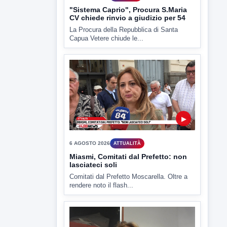
▶
6 AGOSTO 2026
CRONACA
"Sistema Caprio", Procura S.Maria
CV chiede rinvio a giudizio per 54
La Procura della Repubblica di Santa
Capua Vetere chiude le...
▶
6 AGOSTO 2026
ATTUALITÀ
Miasmi, Comitati dal Prefetto: non
lasciateci soli