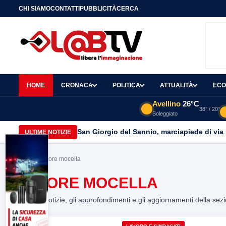
CHI SIAMO
CONTATTI
PUBBLICITÀ
CERCA
HOME
CRONACA
POLITICA
ATTUALITÀ
ECO
Avellino
26°C
38° / 20°
Soleggiato
San Giorgio del Sannio, marciapiede di via
ULTIME NOTIZIE
Home
> ettore mocella
ETTORE MOCELLA
Tutte le notizie, gli approfondimenti e gli aggiornamenti della sez