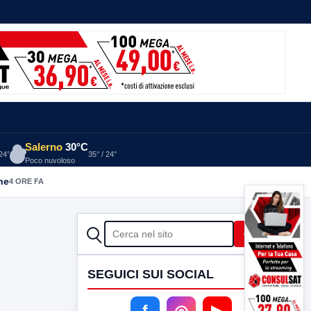
Salerno
30°C
 24°
35° / 24°
Poco nuvoloso
he
4 ORE FA
CERCA
Cerca
SEGUICI SUI SOCIAL
f
◎
▶