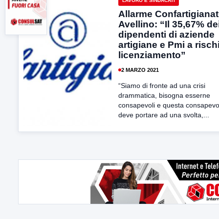
LAVORO E SINDACATI
Allarme Confartigiana
Avellino: “Il 35,67% de
dipendenti di aziende
artigiane e Pmi a risch
licenziamento”
2 MARZO 2021
“Siamo di fronte ad una crisi
drammatica, bisogna esserne
consapevoli e questa consapevo
deve portare ad una svolta,...