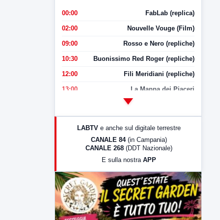
00:00
FabLab (replica)
02:00
Nouvelle Vouge (Film)
09:00
Rosso e Nero (repliche)
10:30
Buonissimo Red Roger (repliche)
12:00
Fili Meridiani (repliche)
13:00
La Mappa dei Piaceri
14:00
LabNews
17:00
LabNews (replica)
LABTV
e anche sul digitale terrestre
18:30
Di Faccia e di Profilo (repliche)
CANALE 84
(in Campania)
CANALE 268
(DDT Nazionale)
19:30
LabNews (Diretta)
E sulla nostra
APP
21:00
Free Sport
23:00
LabNews (replica)