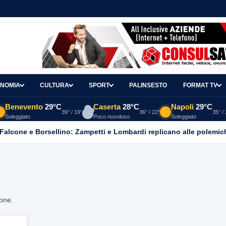
NOMIA
CULTURA
SPORT
PALINSESTO
FORMAT TV
Benevento
29°C
Caserta
28°C
Napoli
29°C
39° / 19°
36° / 22°
35° /
Soleggiato
Poco nuvoloso
Soleggiato
 Falcone e Borsellino: Zampetti e Lombardi replicano alle polemic
ione.