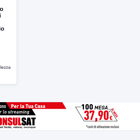
to
i
io
lezza