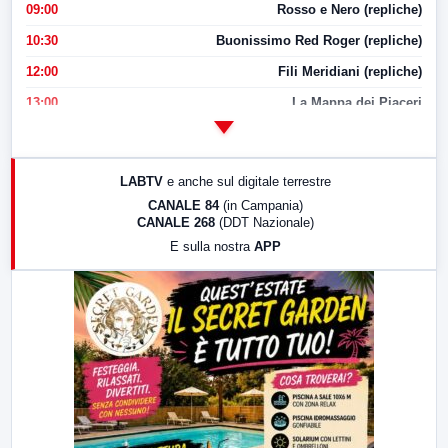
09:00
Rosso e Nero (repliche)
10:30
Buonissimo Red Roger (repliche)
12:00
Fili Meridiani (repliche)
13:00
La Mappa dei Piaceri
14:00
LabNews
17:00
LabNews (replica)
LABTV
e anche sul digitale terrestre
18:30
Di Faccia e di Profilo (repliche)
CANALE 84
(in Campania)
CANALE 268
(DDT Nazionale)
19:30
LabNews (Diretta)
E sulla nostra
APP
21:00
Free Sport
23:00
LabNews (replica)