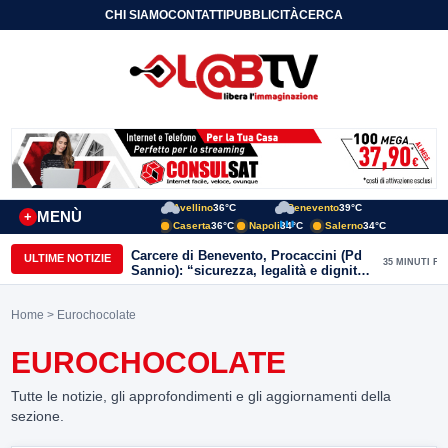
CHI SIAMO
CONTATTI
PUBBLICITÀ
CERCA
Avellino
36°C
Benevento
39°C
MENÙ
+
Caserta
36°C
Napoli
34°C
Salerno
34°C
Carcere di Benevento, Procaccini (Pd
ULTIME NOTIZIE
35 MINUTI FA
Sannio): “sicurezza, legalità e dignità
devono camminare insieme”
Home
> Eurochocolate
EUROCHOCOLATE
Tutte le notizie, gli approfondimenti e gli aggiornamenti della
sezione.