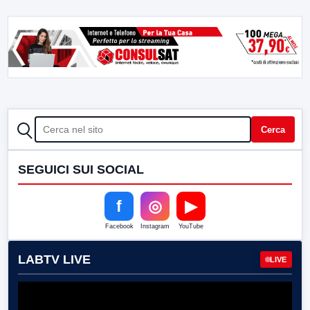
CERCA
Cerca
SEGUICI SUI SOCIAL
f
◎
▶
Facebook
Instagram
YouTube
LABTV LIVE
LIVE