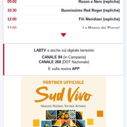
09:00
Rosso e Nero (repliche)
10:30
Buonissimo Red Roger (repliche)
12:00
Fili Meridiani (repliche)
13:00
La Mappa dei Piaceri
14:00
LabNews
17:00
LabNews (replica)
LABTV
e anche sul digitale terrestre
18:30
Di Faccia e di Profilo (repliche)
CANALE 84
(in Campania)
CANALE 268
(DDT Nazionale)
19:30
LabNews (Diretta)
E sulla nostra
APP
21:00
Free Sport
23:00
LabNews (replica)