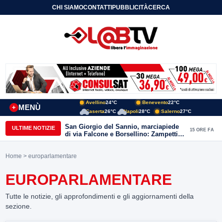
CHI SIAMO
CONTATTI
PUBBLICITÀ
CERCA
Avellino
24°C
Benevento
22°C
MENÙ
+
Caserta
26°C
Napoli
28°C
Salerno
27°C
San Giorgio del Sannio, marciapiede
ULTIME NOTIZIE
15 ORE FA
di via Falcone e Borsellino: Zampetti e
Lombardi replicano alle polemiche
Home
> europarlamentare
EUROPARLAMENTARE
Tutte le notizie, gli approfondimenti e gli aggiornamenti della
sezione.