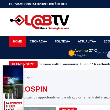
CHI SIAMO
CONTATTI
PUBBLICITÀ
CERCA
HOME
CRONACA
POLITICA
ATTUALITÀ
ECO
Avellino
27°C
37° / 19°
Soleggiato
Imprese sotto pressione, Fucci: “A settemb
ULTIME NOTIZIE
Home
> eurospin
EUROSPIN
Tutte le notizie, gli approfondimenti e gli aggiornamenti della sez