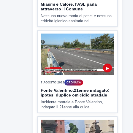
▶
7 AGOSTO 2026
CRONACA
Ponte Valentino,21enne indagato:
ipotesi duplice omicidio stradale
Incidente mortale a Ponte Valentino,
indagato il 21enne alla guida...
▶
7 AGOSTO 2026
CRONACA
Malore o aggressione? Sarà
l'autopsia a chiarire il giallo di Villa
Adriana
Sarà affidato con ogni probabilità all'inizio