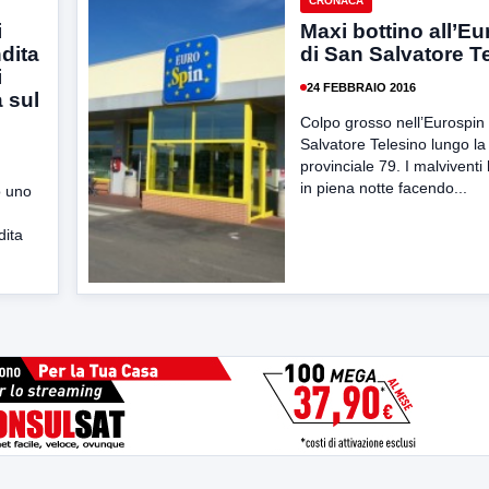
CRONACA
i
Maxi bottino all’E
dita
di San Salvatore T
i
24 FEBBRAIO 2016
a sul
Colpo grosso nell’Eurospin
Salvatore Telesino lungo la
provinciale 79. I malviventi
in piena notte facendo...
o uno
dita