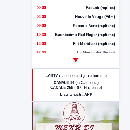
00:00
FabLab (replica)
02:00
Nouvelle Vouge (Film)
09:00
Rosso e Nero (repliche)
10:30
Buonissimo Red Roger (repliche)
12:00
Fili Meridiani (repliche)
13:00
La Mappa dei Piaceri
14:00
LabNews
17:00
LabNews (replica)
LABTV
e anche sul digitale terrestre
18:30
Di Faccia e di Profilo (repliche)
CANALE 84
(in Campania)
CANALE 268
(DDT Nazionale)
19:30
LabNews (Diretta)
E sulla nostra
APP
21:00
Free Sport
23:00
LabNews (replica)