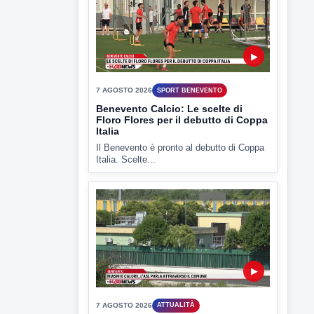
Il Benevento è pronto al debutto di Coppa
Italia. Scelte...
▶
7 AGOSTO 2026
ATTUALITÀ
Miasmi e Calore, l'ASL parla
attraverso il Comune
Nessuna nuova moria di pesci e nessuna
criticità igienico-sanitaria nel...