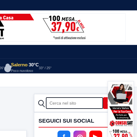
Salerno
30°C
 26°
33° / 25°
Poco nuvoloso
CERCA
Cerca
SEGUICI SUI SOCIAL
f
◎
▶