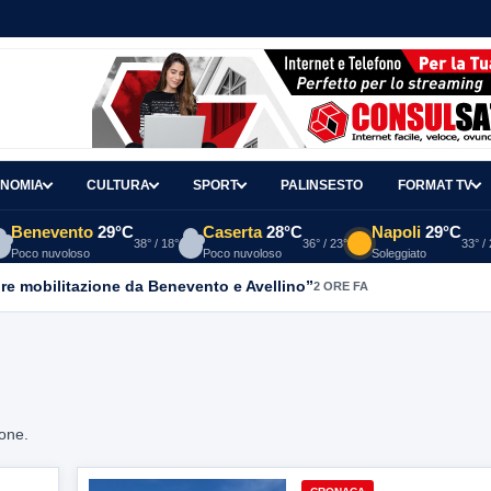
NOMIA
CULTURA
SPORT
PALINSESTO
FORMAT TV
Benevento
29°C
Caserta
28°C
Napoli
29°C
38° / 18°
36° / 23°
33° /
Poco nuvoloso
Poco nuvoloso
Soleggiato
re mobilitazione da Benevento e Avellino”
2 ORE FA
ione.