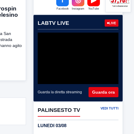
urospin
Facebook
Instagram
YouTube
elesino
LABTV LIVE
LIVE
 a San
 strada
 hanno agito
Guarda ora
Guarda la diretta streaming
VEDI TUTTI
PALINSESTO TV
LUNEDI 03/08