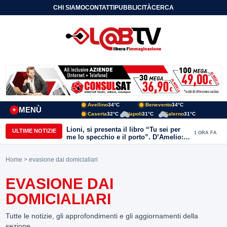
CHI SIAMO
CONTATTI
PUBBLICITÀ
CERCA
Avellino
34°C
Benevento
34°C
MENÙ
+
Caserta
32°C
Napoli
31°C
Salerno
31°C
Lioni, si presenta il libro “Tu sei per
ULTIME NOTIZIE
1 ORA FA
me lo specchio e il porto”. D’Amelio:
“Gettiamo un seme d’impegno futuro
per tante e tanti”
Home
> evasione dai domicialiari
EVASIONE DAI
DOMICIALIARI
Tutte le notizie, gli approfondimenti e gli aggiornamenti della
sezione.