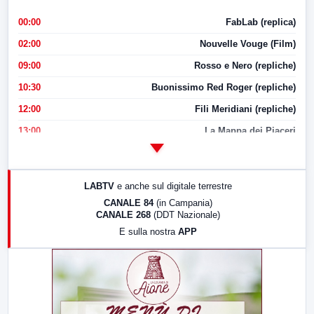
00:00
FabLab (replica)
02:00
Nouvelle Vouge (Film)
09:00
Rosso e Nero (repliche)
10:30
Buonissimo Red Roger (repliche)
12:00
Fili Meridiani (repliche)
13:00
La Mappa dei Piaceri
14:00
LabNews
17:00
LabNews (replica)
LABTV
e anche sul digitale terrestre
18:30
Di Faccia e di Profilo (repliche)
CANALE 84
(in Campania)
CANALE 268
(DDT Nazionale)
19:30
LabNews (Diretta)
E sulla nostra
APP
21:00
Free Sport
23:00
LabNews (replica)