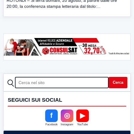
ROTONDI – Si terrà domani, 20 agosto, a partire dalle ore
20:00, la conferenza stampa letteraria dal titolo:...
CERCA
Cerca
SEGUICI SUI SOCIAL
f
◎
▶
Facebook
Instagram
YouTube