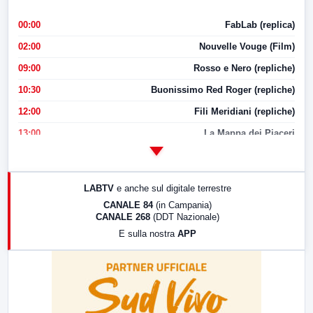
00:00
FabLab (replica)
02:00
Nouvelle Vouge (Film)
09:00
Rosso e Nero (repliche)
10:30
Buonissimo Red Roger (repliche)
12:00
Fili Meridiani (repliche)
13:00
La Mappa dei Piaceri
14:00
LabNews
17:00
LabNews (replica)
LABTV
e anche sul digitale terrestre
18:30
Di Faccia e di Profilo (repliche)
CANALE 84
(in Campania)
CANALE 268
(DDT Nazionale)
19:30
LabNews (Diretta)
E sulla nostra
APP
21:00
Free Sport
23:00
LabNews (replica)