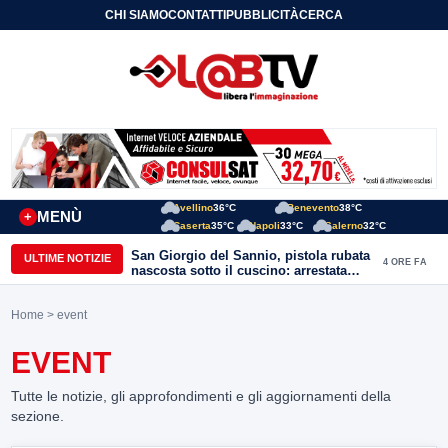
CHI SIAMO
CONTATTI
PUBBLICITÀ
CERCA
Avellino
36°C
Benevento
38°C
MENÙ
+
Caserta
35°C
Napoli
33°C
Salerno
32°C
San Giorgio del Sannio, pistola rubata
ULTIME NOTIZIE
4 ORE FA
nascosta sotto il cuscino: arrestata
51enne
Home
> event
EVENT
Tutte le notizie, gli approfondimenti e gli aggiornamenti della
sezione.