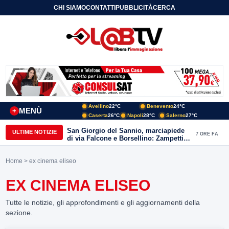
CHI SIAMO
CONTATTI
PUBBLICITÀ
CERCA
Avellino
22°C
Benevento
24°C
MENÙ
+
Caserta
26°C
Napoli
28°C
Salerno
27°C
San Giorgio del Sannio, marciapiede
ULTIME NOTIZIE
7 ORE FA
di via Falcone e Borsellino: Zampetti e
Lombardi replicano alle polemiche
Home
> ex cinema eliseo
EX CINEMA ELISEO
Tutte le notizie, gli approfondimenti e gli aggiornamenti della
sezione.