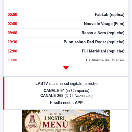
00:00
FabLab (replica)
02:00
Nouvelle Vouge (Film)
09:00
Rosso e Nero (repliche)
10:30
Buonissimo Red Roger (repliche)
12:00
Fili Meridiani (repliche)
13:00
La Mappa dei Piaceri
14:00
LabNews
17:00
LabNews (replica)
LABTV
e anche sul digitale terrestre
18:30
Di Faccia e di Profilo (repliche)
CANALE 84
(in Campania)
CANALE 268
(DDT Nazionale)
19:30
LabNews (Diretta)
E sulla nostra
APP
21:00
Free Sport
23:00
LabNews (replica)