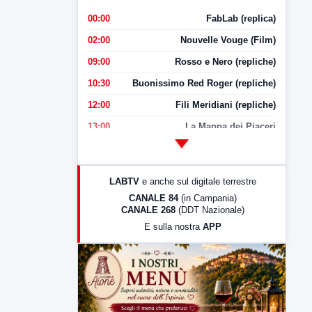
00:00
FabLab (replica)
02:00
Nouvelle Vouge (Film)
09:00
Rosso e Nero (repliche)
10:30
Buonissimo Red Roger (repliche)
12:00
Fili Meridiani (repliche)
13:00
La Mappa dei Piaceri
14:00
LabNews
17:00
LabNews (replica)
LABTV
e anche sul digitale terrestre
18:30
Di Faccia e di Profilo (repliche)
CANALE 84
(in Campania)
CANALE 268
(DDT Nazionale)
19:30
LabNews (Diretta)
E sulla nostra
APP
21:00
Free Sport
23:00
LabNews (replica)