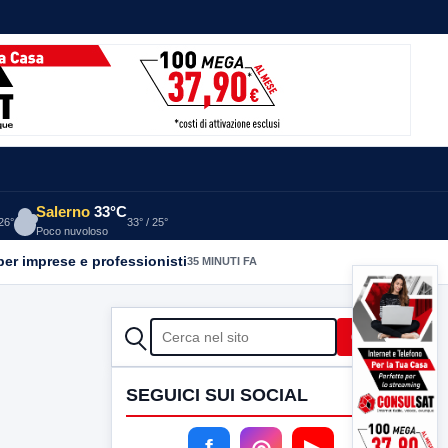
Salerno
33°C
 26°
33° / 25°
Poco nuvoloso
per imprese e professionisti
35 MINUTI FA
CERCA
Cerca
SEGUICI SUI SOCIAL
f
◎
▶