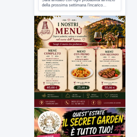
Malore o aggressione? Sarà
l'autopsia a chiarire il giallo di Villa
Adriana
Sarà affidato con ogni probabilità all'inizio
della prossima settimana l'incarico...