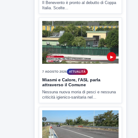
7 AGOSTO 2026
SPORT BENEVENTO
Benevento Calcio: Le scelte di
Floro Flores per il debutto di Coppa
Italia
Il Benevento è pronto al debutto di Coppa
Italia. Scelte...
▶
7 AGOSTO 2026
ATTUALITÀ
Miasmi e Calore, l'ASL parla
attraverso il Comune
Nessuna nuova moria di pesci e nessuna
criticità igienico-sanitaria nel...