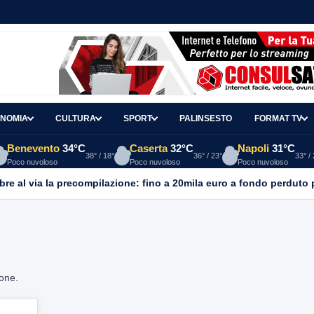
NOMIA
CULTURA
SPORT
PALINSESTO
FORMAT TV
Benevento
34°C
Caserta
32°C
Napoli
31°C
38° / 18°
36° / 23°
33° /
Poco nuvoloso
Poco nuvoloso
Poco nuvoloso
re al via la precompilazione: fino a 20mila euro a fondo perduto 
ione.