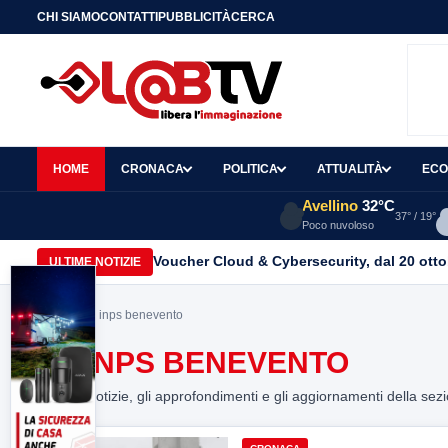
CHI SIAMO
CONTATTI
PUBBLICITÀ
CERCA
HOME
CRONACA
POLITICA
ATTUALITÀ
ECO
Avellino
32°C
37° / 19°
Poco nuvoloso
Voucher Cloud & Cybersecurity, dal 20 ottob
ULTIME NOTIZIE
Home
> ex inps benevento
EX INPS BENEVENTO
Tutte le notizie, gli approfondimenti e gli aggiornamenti della sez