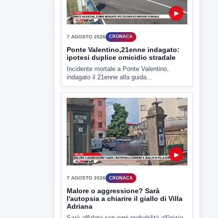
▶
7 AGOSTO 2026
CRONACA
Ponte Valentino,21enne indagato:
ipotesi duplice omicidio stradale
Incidente mortale a Ponte Valentino,
indagato il 21enne alla guida...
▶
7 AGOSTO 2026
CRONACA