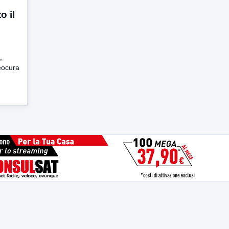
o il
,
reocura