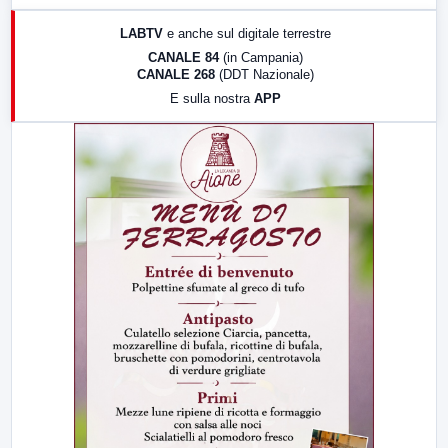
17:00
LabNews (replica)
LABTV
e anche sul digitale terrestre
18:30
Di Faccia e di Profilo (repliche)
CANALE 84
(in Campania)
CANALE 268
(DDT Nazionale)
19:30
LabNews (Diretta)
E sulla nostra
APP
21:00
Free Sport
23:00
LabNews (replica)