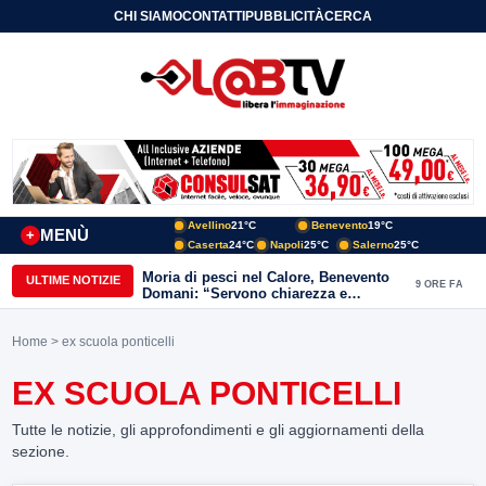
CHI SIAMO
CONTATTI
PUBBLICITÀ
CERCA
Avellino
21°C
Benevento
19°C
MENÙ
+
Caserta
24°C
Napoli
25°C
Salerno
25°C
Moria di pesci nel Calore, Benevento
ULTIME NOTIZIE
9 ORE FA
Domani: “Servono chiarezza e
approfondimenti sulla gestione
ambientale”
Home
> ex scuola ponticelli
EX SCUOLA PONTICELLI
Tutte le notizie, gli approfondimenti e gli aggiornamenti della
sezione.