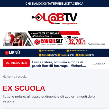
CHI SIAMO
CONTATTI
PUBBLICITÀ
CERCA
Avellino
28°C
Benevento
25°C
MENÙ
+
Caserta
29°C
Napoli
29°C
Salerno
31°C
Fiume Calore, schiuma e moria di
ULTIME NOTIZIE
11 ORE FA
pesci: Borrelli interroga i Ministri.
“Benevento paga l’assenza del
depuratore
Home
> ex scuola
EX SCUOLA
Tutte le notizie, gli approfondimenti e gli aggiornamenti della
sezione.