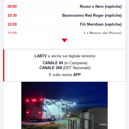
09:00
Rosso e Nero (repliche)
10:30
Buonissimo Red Roger (repliche)
12:00
Fili Meridiani (repliche)
13:00
La Mappa dei Piaceri
14:00
LabNews
17:00
LabNews (replica)
LABTV
e anche sul digitale terrestre
18:30
Di Faccia e di Profilo (repliche)
CANALE 84
(in Campania)
CANALE 268
(DDT Nazionale)
19:30
LabNews (Diretta)
E sulla nostra
APP
21:00
Free Sport
23:00
LabNews (replica)