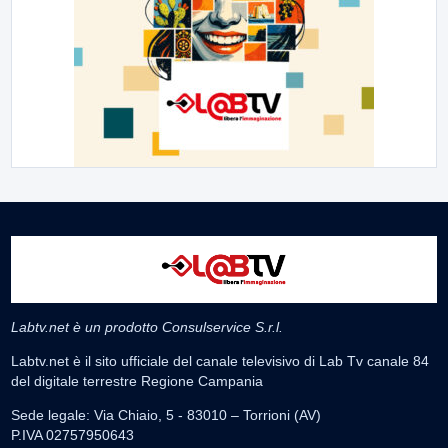
Labtv.net è un prodotto Consulservice S.r.l.
Labtv.net è il sito ufficiale del canale televisivo di Lab Tv canale 84
del digitale terrestre Regione Campania
Sede legale: Via Chiaio, 5 - 83010 – Torrioni (AV)
P.IVA 02757950643