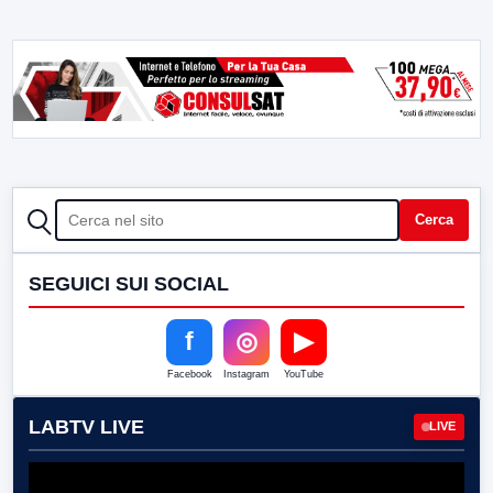
CERCA
Cerca
SEGUICI SUI SOCIAL
f
◎
▶
Facebook
Instagram
YouTube
LABTV LIVE
LIVE